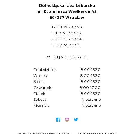
Dolnośląska Izba Lekarska
ul. Kazimierza Wielkiego 45
50-077 Wrocław
tel. 71 798 80 50
tel. 71 798 80 52
tel. 71 798 80 54
fax. 71 798 80 51
dil@dilnet.wroc.pl
Poniedziałek
8:00-15:30
Wtorek
8:00-16:30
Środa
8:00-15:30
Czwartek
8:00-17:00
Piątek
8:00-15:30
Sobota
Nieczynne
Niedziela
Nieczynne
Polityka prywatności i RODO
Dokumentacja RODO