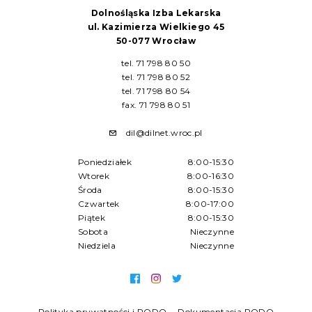
Dolnośląska Izba Lekarska
ul. Kazimierza Wielkiego 45
50-077 Wrocław
tel. 71 798 80 50
tel. 71 798 80 52
tel. 71 798 80 54
fax. 71 798 80 51
dil@dilnet.wroc.pl
Poniedziałek
8:00-15:30
Wtorek
8:00-16:30
Środa
8:00-15:30
Czwartek
8:00-17:00
Piątek
8:00-15:30
Sobota
Nieczynne
Niedziela
Nieczynne
Polityka prywatności i RODO
Dokumentacja RODO