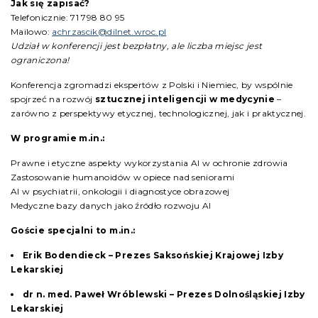
Jak się zapisać?
Telefonicznie: 71 798 80 95
Mailowo:
achrzascik@dilnet.wroc.pl
Udział w konferencji jest bezpłatny, ale liczba miejsc jest
ograniczona!
Konferencja zgromadzi ekspertów z Polski i Niemiec, by wspólnie
spojrzeć na rozwój
sztucznej inteligencji w medycynie
–
zarówno z perspektywy etycznej, technologicznej, jak i praktycznej.
W programie m.in.:
Prawne i etyczne aspekty wykorzystania AI w ochronie zdrowia
Zastosowanie humanoidów w opiece nad seniorami
AI w psychiatrii, onkologii i diagnostyce obrazowej
Medyczne bazy danych jako źródło rozwoju AI
Goście specjalni to m.in.:
Erik Bodendieck – Prezes Saksońskiej Krajowej Izby
Lekarskiej
dr n. med. Paweł Wróblewski – Prezes Dolnośląskiej Izby
Lekarskiej