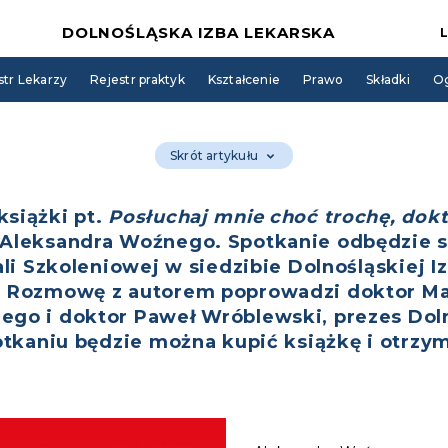
DOLNOŚLĄSKA IZBA LEKARSKA
str Lekarzy
Rejestr praktyk
Kształcenie
Prawo
Składki
Og
Skrót artykułu
siążki pt.
Posłuchaj mnie choć trochę, dokt
 Aleksandra Woźnego. Spotkanie odbędzie si
ali Szkoleniowej w siedzibie Dolnośląskiej Iz
. Rozmowę z autorem poprowadzi doktor Ma
ego i doktor Paweł Wróblewski, prezes Dol
potkaniu będzie można kupić książkę i otrzy