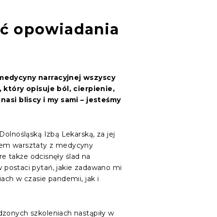
ć opowiadania
medycyny narracyjnej wszyscy
 który opisuje ból, cierpienie,
nasi bliscy i my sami – jesteśmy
olnośląską Izbą Lekarską, za jej
em warsztaty z medycyny
óre także odcisnęły ślad na
postaci pytań, jakie zadawano mi
ach w czasie pandemii, jak i
zonych szkoleniach nastąpiły w