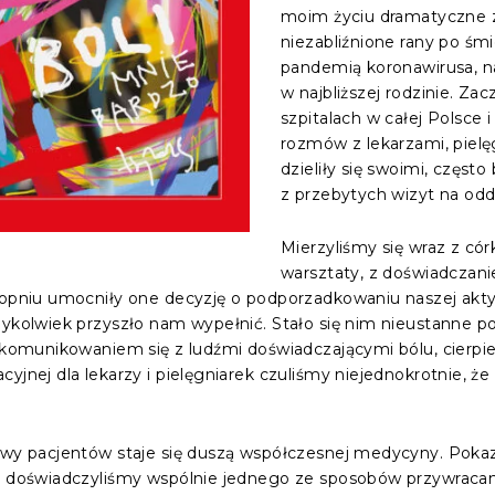
moim życiu dramatyczne z
niezabliźnione rany po śm
pandemią koronawirusa, n
w najbliższej rodzinie. Za
szpitalach w całej Polsce 
rozmów z lekarzami, pielę
dzieliły się swoimi, częs
z przebytych wizyt na odd
Mierzyliśmy się wraz z có
warsztaty, z doświadczani
stopniu umocniły one decyzję o podporzadkowaniu naszej akt
dykolwiek przyszło nam wypełnić. Stało się nim nieustanne p
h komunikowaniem się z ludźmi doświadczającymi bólu, cierpie
yjnej dla lekarzy i pielęgniarek czuliśmy niejednokrotnie, ż
ywy pacjentów staje się duszą współczesnej medycyny. Pokaz
w, doświadczyliśmy wspólnie jednego ze sposobów przywraca