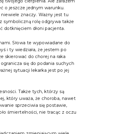
ażę twojego cierpienia. Ale zarazem
eć o jeszcze jednym warunku.
 niewiele znaczy. Ważny jest tu
cz symboliczną rolę odgrywa także
ć dotknięciem dłoni pacjenta.
zinami. Słowa te wypowiadane do
yś i ty wiedziała, że jestem po
oże skierować do chorej na raka
 ogranicza się do podania suchych
nej sytuacji lekarka jest po jej
ności. Także tych, którzy są
ej, który uważa, że choroba, nawet
wanie sprzeciwia się postawie,
ło śmiertelności, nie tracąc z oczu
świadczaniem zmieniającym wiele