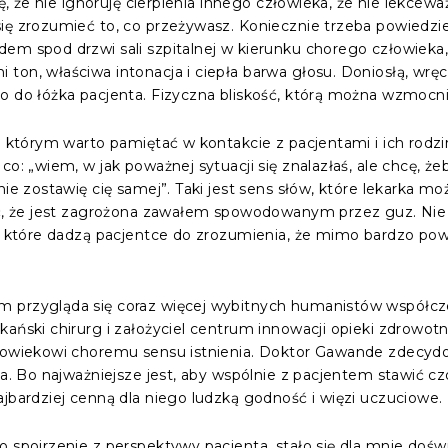
ię, że nie ignoruję cierpienia innego człowieka, że nie lekcew
się zrozumieć to, co przeżywasz. Koniecznie trzeba powiedzi
em spod drzwi sali szpitalnej w kierunku chorego człowieka,
ton, właściwa intonacja i ciepła barwa głosu. Doniosłą, wrę
o do łóżka pacjenta. Fizyczna bliskość, którą można wzmocni
 o którym warto pamiętać w kontakcie z pacjentami i ich rod
o: „wiem, w jak poważnej sytuacji się znalazłaś, ale chcę, żeb
nie zostawię cię samej”. Taki jest sens słów, które lekarka m
ieć, że jest zagrożona zawałem spowodowanym przez guz. Nie
, które dadzą pacjentce do zrozumienia, że mimo bardzo poważ
 przygląda się coraz więcej wybitnych humanistów współczes
kański chirurg i założyciel centrum innowacji opieki zdrowotn
złowiekowi choremu sensu istnienia. Doktor Gawande zdecydo
ła. Bo najważniejsze jest, aby wspólnie z pacjentem stawić czo
ajbardziej cenną dla niego ludzką godność i więzi uczuciowe.
go spojrzenie z perspektywy pacjenta, stało się dla mnie do