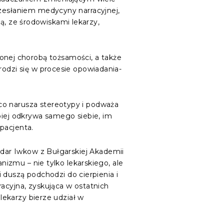
rzesłaniem medycyny narracyjnej,
rką, ze środowiskami lekarzy,
nej chorobą tożsamości, a także
rodzi się w procesie opowiadania-
 co narusza stereotypy i podważa
biej odkrywa samego siebie, im
pacjenta.
ydar Iwkow z Bułgarskiej Akademii
anizmu – nie tylko lekarskiego, ale
duszą podchodzi do cierpienia i
acyjna, zyskująca w ostatnich
 lekarzy bierze udział w