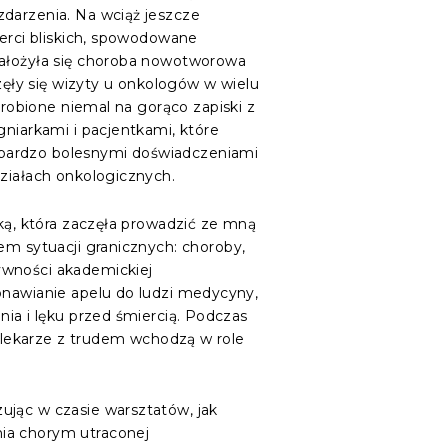
darzenia. Na wciąż jeszcze
ierci bliskich, spowodowane
ałożyła się choroba nowotworowa
częły się wizyty u onkologów w wielu
i robione niemal na gorąco zapiski z
gniarkami i pacjentkami, które
to bardzo bolesnymi doświadczeniami
ziałach onkologicznych.
rką, która zaczęła prowadzić ze mną
em sytuacji granicznych: choroby,
ywności akademickiej
onawianie apelu do ludzi medycyny,
nia i lęku przed śmiercią. Podczas
e lekarze z trudem wchodzą w role
ując w czasie warsztatów, jak
nia chorym utraconej