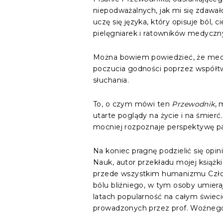
niepodważalnych, jak mi się zdawał
uczę się języka, który opisuje ból, c
pielęgniarek i ratowników medyczn
Można bowiem powiedzieć, że medy
poczucia godności poprzez współtwo
słuchania.
To, o czym mówi ten
Przewodnik
, 
utarte poglądy na życie i na śmier
mocniej rozpoznaje perspektywę pac
Na koniec pragnę podzielić się opin
Nauk, autor przekładu mojej książki 
przede wszystkim humanizmu Człowi
bólu bliźniego, w tym osoby umieraj
latach popularność na całym świecie,
prowadzonych przez prof. Woźnego