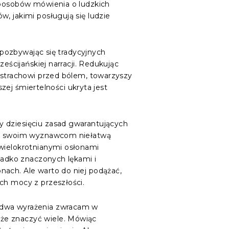
 sposobów mówienia o ludzkich
, jakimi posługują się ludzie
, pozbywając się tradycyjnych
eścijańskiej narracji. Redukując
, strachowi przed bólem, towarzyszy
szej śmiertelności ukryta jest
y dziesięciu zasad gwarantujących
uje swoim wyznawcom niełatwą
zwielokrotnianymi osłonami
rzadko znaczonych lękami i
nach. Ale warto do niej podążać,
ch mocy z przeszłości.
a dwa wyrażenia zwracam w
oże znaczyć wiele. Mówiąc