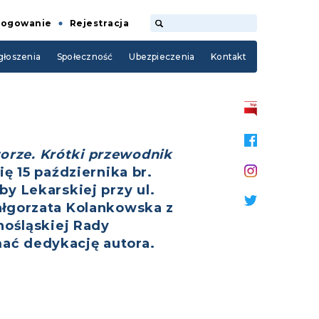
Logowanie
Rejestracja
łoszenia
Społeczność
Ubezpieczenia
Kontakt
orze. Krótki przewodnik
ę 15 października br.
by Lekarskiej przy ul.
łgorzata Kolankowska z
nośląskiej Rady
mać dedykację autora.