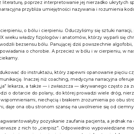
literaturę, poprzez interpretowanie jej nierzadko ukrytych
rracyjna przybliża umiejętności nazywania i rozumienia kodów
rpieniu, o bólu i cierpieniu. Oduczyliśmy się sztuki narracji
IX wieku władzy fizjologów i anatomów, którzy wyparli się chrz
wodzili bezsensu bólu. Panującej dziś powszechnie algofobii
 opowiadania o chorobie. A przecież w bólu i w cierpieniu, w na
uciekamy.
dukować do instruktażu, który zapewni opanowanie pięciu cz
omunikację. Inaczej niż coaching, medycyna narracyjna ofer
ja” lekarza, a także — i zwłaszcza — skrywanego często za 
dzi o dotarcie do polany, do której prowadzi wiele dróg, nie
wspomnieniami, niechęcią i brakiem zrozumienia po obu stro
ni, daje ona obu stronom szansę na uwolnienie się od ciemny
agwarantowałyby pozyskanie zaufania pacjenta, a jednak n
erwsze z nich to „cierpisz”. Odpowiednio wypowiedziane m