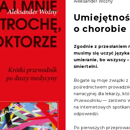
Aleksander Woźny
Umiejętnoś
o chorobie
Zgodnie z przesłaniem 
musimy się uczyć języka,
umieranie, bo wszyscy – 
śmiertelni.
Bogate są moje związki z D
pośrednictwem prowadził
narracyjnej dla lekarzy, kt
Przewodniku
— zarówno w 
na internetowych spotkani
odpowiedzi.
Po pierwszych przeprowad