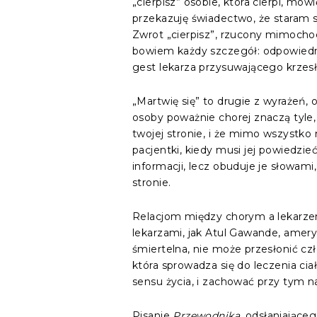
„cierpisz” osobie, która cierpi, mów
przekazuję świadectwo, że staram 
Zwrot „cierpisz”, rzucony mimochod
bowiem każdy szczegół: odpowiedni 
gest lekarza przysuwającego krzesł
„Martwię się” to drugie z wyrażeń,
osoby poważnie chorej znaczą tyle, c
twojej stronie, i że mimo wszystko 
pacjentki, kiedy musi jej powiedz
informacji, lecz obuduje je słowami
stronie.
Relacjom między chorym a lekarzem
lekarzami, jak Atul Gawande, amery
śmiertelna, nie może przesłonić c
która sprowadza się do leczenia cia
sensu życia, i zachować przy tym n
Pisanie
Przewodnika
, odsłaniające