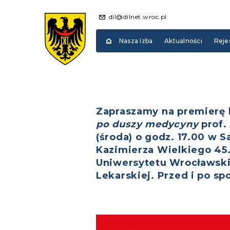
dil@dilnet.wroc.pl
Nasza Izba
Aktualności
Reje
Zapraszamy na premierę k
po duszy medycyny
prof.
(środa) o godz. 17.00 w S
Kazimierza Wielkiego 45
Uniwersytetu Wrocławski
Lekarskiej. Przed i po s