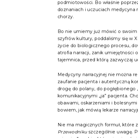
podmiotowości. Bo właśnie poprzez 
doznaniach i uczuciach medycyna na
chorzy.
Bo nie umiemy już mówić o swoim cie
szyfrów kultury, poddaliśmy się w X
życie do biologicznego procesu, do
atrofia narracji, zanik umiejętności
tajemnica, przed którą zazwyczaj 
Medycyny narracyjnej nie można re
zaufanie pacjenta i autentyczną k
drogę do polany, do pogłębionego „
komunikacyjnymi „ja” pacjenta. Cho
obawami, oskarżeniami i bolesnymi 
bowiem, jak mówią lekarze narracyj
Nie ma magicznych formuł, które z
Przewodniku
szczególnie uwagę. Pi