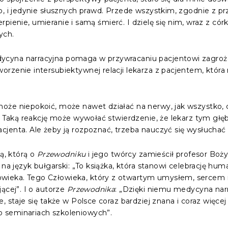
o, i jedynie słusznych prawd. Przede wszystkim, zgodnie z p
ierpienie, umieranie i samą śmierć. I dzielę się nim, wraz z có
ych.
cyna narracyjna pomaga w przywracaniu pacjentowi zagrożo
rzenie intersubiektywnej relacji lekarza z pacjentem, która 
może niepokoić, może nawet działać na nerwy, jak wszystko,
ć. Taką reakcję może wywołać stwierdzenie, że lekarz tym głę
jenta. Ale żeby ją rozpoznać, trzeba nauczyć się wysłuchać 
ią, którą o
Przewodniku
i jego twórcy zamieścił profesor Boż
na język bułgarski: „To książka, która stanowi celebrację hum
eka. Tego Człowieka, który z otwartym umysłem, sercem i 
ącej”. I o autorze
Przewodnika
: „Dzięki niemu medycyna narr
 staje się także w Polsce coraz bardziej znana i coraz więcej
 seminariach szkoleniowych”.