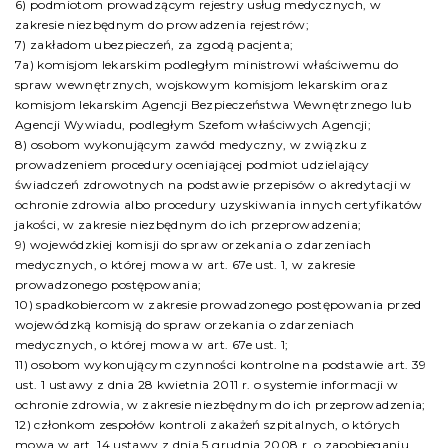
6) podmiotom prowadzącym rejestry usług medycznych, w
zakresie niezbędnym do prowadzenia rejestrów;
7) zakładom ubezpieczeń, za zgodą pacjenta;
7a) komisjom lekarskim podległym ministrowi właściwemu do
spraw wewnętrznych, wojskowym komisjom lekarskim oraz
komisjom lekarskim Agencji Bezpieczeństwa Wewnętrznego lub
Agencji Wywiadu, podległym Szefom właściwych Agencji;
8) osobom wykonującym zawód medyczny, w związku z
prowadzeniem procedury oceniającej podmiot udzielający
świadczeń zdrowotnych na podstawie przepisów o akredytacji w
ochronie zdrowia albo procedury uzyskiwania innych certyfikatów
jakości, w zakresie niezbędnym do ich przeprowadzenia;
9) wojewódzkiej komisji do spraw orzekania o zdarzeniach
medycznych, o której mowa w art. 67e ust. 1, w zakresie
prowadzonego postępowania;
10) spadkobiercom w zakresie prowadzonego postępowania przed
wojewódzką komisją do spraw orzekania o zdarzeniach
medycznych, o której mowa w art. 67e ust. 1;
11) osobom wykonującym czynności kontrolne na podstawie art. 39
ust. 1 ustawy z dnia 28 kwietnia 2011 r. o systemie informacji w
ochronie zdrowia, w zakresie niezbędnym do ich przeprowadzenia;
12) członkom zespołów kontroli zakażeń szpitalnych, o których
mowa w art. 14 ustawy z dnia 5 grudnia 2008 r. o zapobieganiu