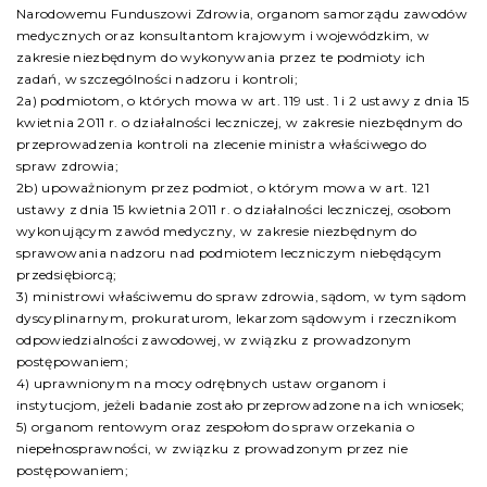
Narodowemu Funduszowi Zdrowia, organom samorządu zawodów
medycznych oraz konsultantom krajowym i wojewódzkim, w
zakresie niezbędnym do wykonywania przez te podmioty ich
zadań, w szczególności nadzoru i kontroli;
2a) podmiotom, o których mowa w art. 119 ust. 1 i 2 ustawy z dnia 15
kwietnia 2011 r. o działalności leczniczej, w zakresie niezbędnym do
przeprowadzenia kontroli na zlecenie ministra właściwego do
spraw zdrowia;
2b) upoważnionym przez podmiot, o którym mowa w art. 121
ustawy z dnia 15 kwietnia 2011 r. o działalności leczniczej, osobom
wykonującym zawód medyczny, w zakresie niezbędnym do
sprawowania nadzoru nad podmiotem leczniczym niebędącym
przedsiębiorcą;
3) ministrowi właściwemu do spraw zdrowia, sądom, w tym sądom
dyscyplinarnym, prokuraturom, lekarzom sądowym i rzecznikom
odpowiedzialności zawodowej, w związku z prowadzonym
postępowaniem;
4) uprawnionym na mocy odrębnych ustaw organom i
instytucjom, jeżeli badanie zostało przeprowadzone na ich wniosek;
5) organom rentowym oraz zespołom do spraw orzekania o
niepełnosprawności, w związku z prowadzonym przez nie
postępowaniem;