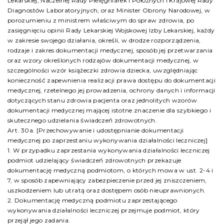
Lekarskiej, Naczelnej Rady Pielęgniarek i Położnych i Krajowej Rady
Diagnostów Laboratoryjnych, oraz Minister Obrony Narodowej, w
porozumieniu z ministrem właściwym do spraw zdrowia, po
zasięgnięciu opinii Rady Lekarskiej Wojskowej Izby Lekarskiej, każdy
w zakresie swojego działania, określi, w drodze rozporządzenia,
rodzaje i zakres dokumentacji medycznej, sposób jej przetwarzania
oraz wzory określonych rodzajów dokumentacji medycznej, w
szczególności wzór książeczki zdrowia dziecka, uwzględniając
konieczność zapewnienia realizacji prawa dostępu do dokumentacji
medycznej, rzetelnego jej prowadzenia, ochrony danych i informacji
dotyczących stanu zdrowia pacjenta oraz jednolitych wzorów
dokumentacji medycznej mającej istotne znaczenie dla szybkiego i
skutecznego udzielania świadczeń zdrowotnych.
Art. 30a. [Przechowywanie i udostępnianie dokumentacji
medycznej po zaprzestaniu wykonywania działalności leczniczej]
1. W przypadku zaprzestania wykonywania działalności leczniczej
podmiot udzielający świadczeń zdrowotnych przekazuje
dokumentację medyczną podmiotom, o których mowa w ust. 2-4 i
7, w sposób zapewniający zabezpieczenie przed jej zniszczeniem,
uszkodzeniem lub utratą oraz dostępem osób nieuprawnionych.
2. Dokumentację medyczną podmiotu zaprzestającego
wykonywania działalności leczniczej przejmuje podmiot, który
przejął jego zadania.