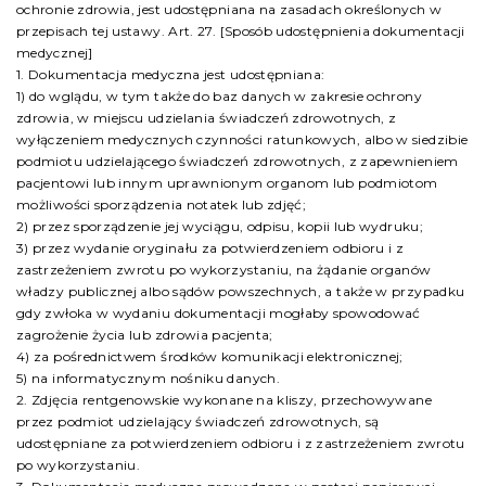
ochronie zdrowia, jest udostępniana na zasadach określonych w
przepisach tej ustawy. Art. 27. [Sposób udostępnienia dokumentacji
medycznej]
1. Dokumentacja medyczna jest udostępniana:
1) do wglądu, w tym także do baz danych w zakresie ochrony
zdrowia, w miejscu udzielania świadczeń zdrowotnych, z
wyłączeniem medycznych czynności ratunkowych, albo w siedzibie
podmiotu udzielającego świadczeń zdrowotnych, z zapewnieniem
pacjentowi lub innym uprawnionym organom lub podmiotom
możliwości sporządzenia notatek lub zdjęć;
2) przez sporządzenie jej wyciągu, odpisu, kopii lub wydruku;
3) przez wydanie oryginału za potwierdzeniem odbioru i z
zastrzeżeniem zwrotu po wykorzystaniu, na żądanie organów
władzy publicznej albo sądów powszechnych, a także w przypadku
gdy zwłoka w wydaniu dokumentacji mogłaby spowodować
zagrożenie życia lub zdrowia pacjenta;
4) za pośrednictwem środków komunikacji elektronicznej;
5) na informatycznym nośniku danych.
2. Zdjęcia rentgenowskie wykonane na kliszy, przechowywane
przez podmiot udzielający świadczeń zdrowotnych, są
udostępniane za potwierdzeniem odbioru i z zastrzeżeniem zwrotu
po wykorzystaniu.