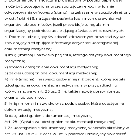
3. Dokumentacja medyczna prowadzona w postaci papierowej
może być udostępniona przez sporządzenie kopii w formie
odwzorowania cyfrowego (skanu) i przekazanie w sposób określony
w ust. 1 pkt 4 i 5, na żądanie pacjenta lub innych uprawnionych
organów lub podmiotów, jeżeli przewiduje to regulamin
organizacyjny podmiotu udzielającego świadczeń zdrowotnych.
4. Podmiot udzielający świadczeń zdrowotnych prowadzi wykaz
zawierający następujące informacje dotyczące udostępnianej
dokumentacji medycznej:
1) imię (imiona) i nazwisko pacjenta, którego dotyczy dokumentacja
medyczna;
2) sposób udostępnienia dokumentacji medycznej;
3) zakres udostępnionej dokumentacji medycznej;
4) imię (imiona) i nazwisko osoby innej niż pacjent, której została
udostępniona dokumentacja medyczna, a w przypadkach, o
których mowa w art. 26 ust. 3 i 4, także nazwę uprawnionego
organu lub podmiotu;
5) imię (imiona) i nazwisko oraz podpis osoby, która udostępniła
dokumentację medyczną;
6) datę udostępnienia dokumentacji medycznej.
Art. 28. [Opłata za udostępnienie dokumentacji medycznej]
1. Za udostępnienie dokumentacji medycznej w sposób określony w
art. 27 ust. 1 pkt 2 i 5 oraz w ust. 3 podmiot udzielający świadczeń