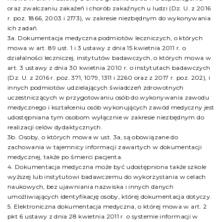
oraz zwalczaniu zakażeń i chorób zakaźnych u ludzi (Dz. U. z 2016
r. poz. 1866, 2003 i 2173), w zakresie niezbędnym do wykonywania
ich zadań.
3a. Dokumentacja medyczna podmiotów leczniczych, o których
mowa w art. 89 ust. 1 i 3 ustawy z dnia 15 kwietnia 2011 r. o
działalności leczniczej, instytutów badawczych, o których mowa w
art. 3 ustawy z dnia 30 kwietnia 2010 r. o instytutach badawczych
(Dz. U. z 2016 r. poz. 371, 1079, 1311 i 2260 oraz z 2017 r. poz. 202), i
innych podmiotów udzielających świadczeń zdrowotnych
uczestniczących w przygotowaniu osób do wykonywania zawodu
medycznego i kształceniu osób wykonujących zawód medyczny jest
udostępniana tym osobom wyłącznie w zakresie niezbędnym do
realizacji celów dydaktycznych.
3b. Osoby, o których mowa w ust. 3a, są obowiązane do
zachowania w tajemnicy informacji zawartych w dokumentacji
medycznej, także po śmierci pacjenta.
4. Dokumentacja medyczna może być udostępniona także szkole
wyższej lub instytutowi badawczemu do wykorzystania w celach
naukowych, bez ujawniania nazwiska i innych danych
umożliwiających identyfikację osoby, której dokumentacja dotyczy.
5. Elektroniczna dokumentacja medyczna, o której mowa w art. 2
pkt 6 ustawy z dnia 28 kwietnia 2011 r. o systemie informacji w