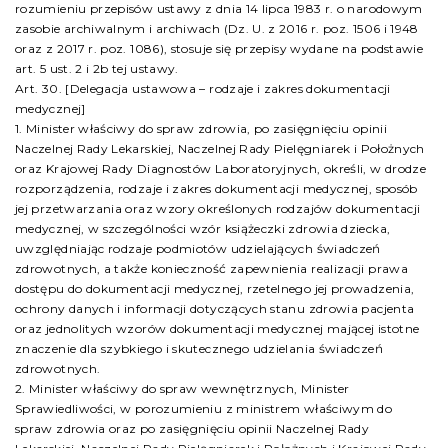
rozumieniu przepisów ustawy z dnia 14 lipca 1983 r. o narodowym
zasobie archiwalnym i archiwach (Dz. U. z 2016 r. poz. 1506 i 1948
oraz z 2017 r. poz. 1086), stosuje się przepisy wydane na podstawie
art. 5 ust. 2 i 2b tej ustawy.
Art. 30. [Delegacja ustawowa – rodzaje i zakres dokumentacji
medycznej]
1. Minister właściwy do spraw zdrowia, po zasięgnięciu opinii
Naczelnej Rady Lekarskiej, Naczelnej Rady Pielęgniarek i Położnych
oraz Krajowej Rady Diagnostów Laboratoryjnych, określi, w drodze
rozporządzenia, rodzaje i zakres dokumentacji medycznej, sposób
jej przetwarzania oraz wzory określonych rodzajów dokumentacji
medycznej, w szczególności wzór książeczki zdrowia dziecka,
uwzględniając rodzaje podmiotów udzielających świadczeń
zdrowotnych, a także konieczność zapewnienia realizacji prawa
dostępu do dokumentacji medycznej, rzetelnego jej prowadzenia,
ochrony danych i informacji dotyczących stanu zdrowia pacjenta
oraz jednolitych wzorów dokumentacji medycznej mającej istotne
znaczenie dla szybkiego i skutecznego udzielania świadczeń
zdrowotnych.
2. Minister właściwy do spraw wewnętrznych, Minister
Sprawiedliwości, w porozumieniu z ministrem właściwym do
spraw zdrowia oraz po zasięgnięciu opinii Naczelnej Rady