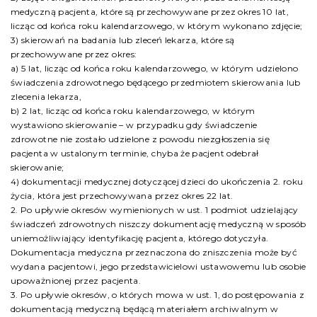
medyczną pacjenta, które są przechowywane przez okres 10 lat,
licząc od końca roku kalendarzowego, w którym wykonano zdjęcie;
3) skierowań na badania lub zleceń lekarza, które są
przechowywane przez okres:
a) 5 lat, licząc od końca roku kalendarzowego, w którym udzielono
świadczenia zdrowotnego będącego przedmiotem skierowania lub
zlecenia lekarza,
b) 2 lat, licząc od końca roku kalendarzowego, w którym
wystawiono skierowanie – w przypadku gdy świadczenie
zdrowotne nie zostało udzielone z powodu niezgłoszenia się
pacjenta w ustalonym terminie, chyba że pacjent odebrał
skierowanie;
4) dokumentacji medycznej dotyczącej dzieci do ukończenia 2. roku
życia, która jest przechowywana przez okres 22 lat.
2. Po upływie okresów wymienionych w ust. 1 podmiot udzielający
świadczeń zdrowotnych niszczy dokumentację medyczną w sposób
uniemożliwiający identyfikację pacjenta, którego dotyczyła.
Dokumentacja medyczna przeznaczona do zniszczenia może być
wydana pacjentowi, jego przedstawicielowi ustawowemu lub osobie
upoważnionej przez pacjenta.
3. Po upływie okresów, o których mowa w ust. 1, do postępowania z
dokumentacją medyczną będącą materiałem archiwalnym w