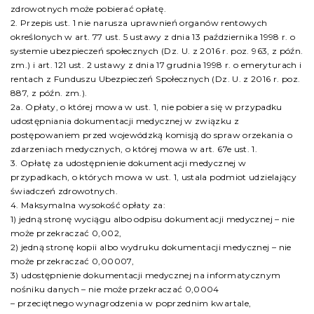
zdrowotnych może pobierać opłatę.
2. Przepis ust. 1 nie narusza uprawnień organów rentowych
określonych w art. 77 ust. 5 ustawy z dnia 13 października 1998 r. o
systemie ubezpieczeń społecznych (Dz. U. z 2016 r. poz. 963, z późn.
zm.) i art. 121 ust. 2 ustawy z dnia 17 grudnia 1998 r. o emeryturach i
rentach z Funduszu Ubezpieczeń Społecznych (Dz. U. z 2016 r. poz.
887, z późn. zm.).
2a. Opłaty, o której mowa w ust. 1, nie pobiera się w przypadku
udostępniania dokumentacji medycznej w związku z
postępowaniem przed wojewódzką komisją do spraw orzekania o
zdarzeniach medycznych, o której mowa w art. 67e ust. 1.
3. Opłatę za udostępnienie dokumentacji medycznej w
przypadkach, o których mowa w ust. 1, ustala podmiot udzielający
świadczeń zdrowotnych.
4. Maksymalna wysokość opłaty za:
1) jedną stronę wyciągu albo odpisu dokumentacji medycznej – nie
może przekraczać 0,002,
2) jedną stronę kopii albo wydruku dokumentacji medycznej – nie
może przekraczać 0,00007,
3) udostępnienie dokumentacji medycznej na informatycznym
nośniku danych – nie może przekraczać 0,0004
– przeciętnego wynagrodzenia w poprzednim kwartale,