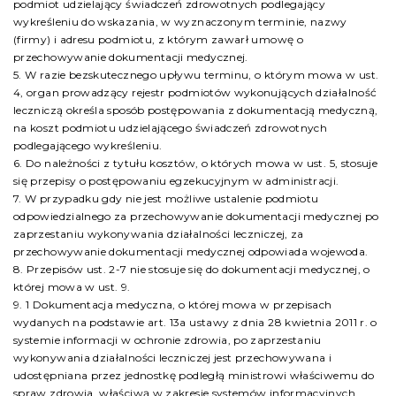
podmiot udzielający świadczeń zdrowotnych podlegający
wykreśleniu do wskazania, w wyznaczonym terminie, nazwy
(firmy) i adresu podmiotu, z którym zawarł umowę o
przechowywanie dokumentacji medycznej.
5. W razie bezskutecznego upływu terminu, o którym mowa w ust.
4, organ prowadzący rejestr podmiotów wykonujących działalność
leczniczą określa sposób postępowania z dokumentacją medyczną,
na koszt podmiotu udzielającego świadczeń zdrowotnych
podlegającego wykreśleniu.
6. Do należności z tytułu kosztów, o których mowa w ust. 5, stosuje
się przepisy o postępowaniu egzekucyjnym w administracji.
7. W przypadku gdy nie jest możliwe ustalenie podmiotu
odpowiedzialnego za przechowywanie dokumentacji medycznej po
zaprzestaniu wykonywania działalności leczniczej, za
przechowywanie dokumentacji medycznej odpowiada wojewoda.
8. Przepisów ust. 2-7 nie stosuje się do dokumentacji medycznej, o
której mowa w ust. 9.
9. 1 Dokumentacja medyczna, o której mowa w przepisach
wydanych na podstawie art. 13a ustawy z dnia 28 kwietnia 2011 r. o
systemie informacji w ochronie zdrowia, po zaprzestaniu
wykonywania działalności leczniczej jest przechowywana i
udostępniana przez jednostkę podległą ministrowi właściwemu do
spraw zdrowia, właściwą w zakresie systemów informacyjnych