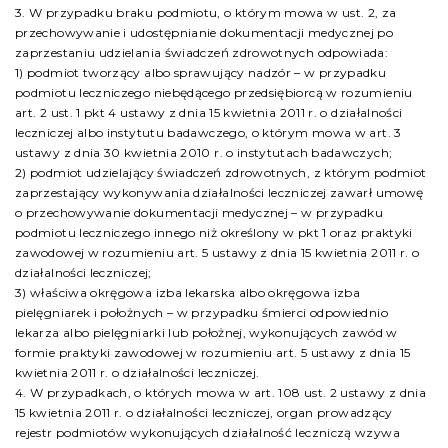
3. W przypadku braku podmiotu, o którym mowa w ust. 2, za
przechowywanie i udostępnianie dokumentacji medycznej po
zaprzestaniu udzielania świadczeń zdrowotnych odpowiada:
1) podmiot tworzący albo sprawujący nadzór – w przypadku
podmiotu leczniczego niebędącego przedsiębiorcą w rozumieniu
art. 2 ust. 1 pkt 4 ustawy z dnia 15 kwietnia 2011 r. o działalności
leczniczej albo instytutu badawczego, o którym mowa w art. 3
ustawy z dnia 30 kwietnia 2010 r. o instytutach badawczych;
2) podmiot udzielający świadczeń zdrowotnych, z którym podmiot
zaprzestający wykonywania działalności leczniczej zawarł umowę
o przechowywanie dokumentacji medycznej – w przypadku
podmiotu leczniczego innego niż określony w pkt 1 oraz praktyki
zawodowej w rozumieniu art. 5 ustawy z dnia 15 kwietnia 2011 r. o
działalności leczniczej;
3) właściwa okręgowa izba lekarska albo okręgowa izba
pielęgniarek i położnych – w przypadku śmierci odpowiednio
lekarza albo pielęgniarki lub położnej, wykonujących zawód w
formie praktyki zawodowej w rozumieniu art. 5 ustawy z dnia 15
kwietnia 2011 r. o działalności leczniczej.
4. W przypadkach, o których mowa w art. 108 ust. 2 ustawy z dnia
15 kwietnia 2011 r. o działalności leczniczej, organ prowadzący
rejestr podmiotów wykonujących działalność leczniczą wzywa