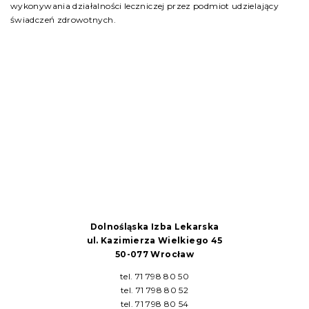
wykonywania działalności leczniczej przez podmiot udzielający
świadczeń zdrowotnych.
Dolnośląska Izba Lekarska
ul. Kazimierza Wielkiego 45
50-077 Wrocław
tel. 71 798 80 50
tel. 71 798 80 52
tel. 71 798 80 54