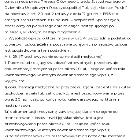
ogłaszanego przez Prezesa Głównego Urzędu Statystycznego w
Dzienniku Urzędowym Rzeczypospolitej Polskiej „Monitor Polski”
na podstawie art. 20 pkt 2 ustawy z dnia 17 grudnia 1998 r. o
emeryturach i rentach z Funduszu Ubezpieczeń Społecznych,
począwszy od pierwszego dnia miesiąca następującego po
miesiącu, w którym nastąpiło ogłoszenie.
5. Wysokość opłaty, o której mowa w ust. 4, uwzględnia podatek od
towarów i usług, jeżeli na podstawie odrębnych przepisów usługa
jest opodatkowana tym podatkiem.
Art. 29. [Przechowywanie dokumentacji medycznej]
1. Podmiot udzielający świadczeń zdrowotnych przechowuje
dokumentację medyczną przez okres 20 lat, licząc od końca roku
kalendarzowego, w którym dokonano ostatniego wpisu, z
wyjątkiem:
1) dokumentacji medycznej w przypadku zgonu pacjenta na skutek
uszkodzenia ciała lub zatrucia, która jest przechowywana przez
okres 30 lat, licząc od końca roku kalendarzowego, w którym
nastąpił zgon;
1a) dokumentacji medycznej zawierającej dane niezbędne do
monitorowania losów krwi i jej składników, która jest
przechowywana przez okres 30 lat, licząc od końca roku
kalendarzowego, w którym dokonano ostatniego wpisu;
2) zdjęć rentgenowskich przechowywanych poza dokumentacją