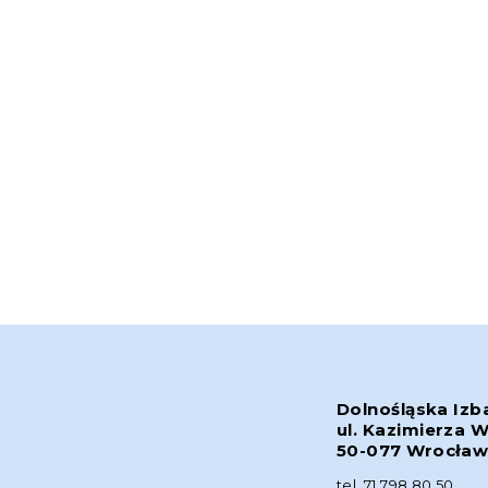
Dolnośląska Izb
ul. Kazimierza W
50-077 Wrocła
tel. 71 798 80 50