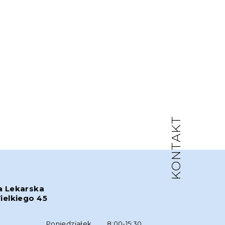
KONTAKT
a Lekarska
ielkiego 45
w
Poniedziałek
8:00-15:30