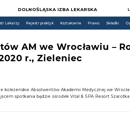
DOLNOŚLĄSKA IZBA LEKARSKA
str Lekarzy
Rejestr praktyk
Kształcenie
Prawo
Składki
Og
tów AM we Wrocławiu – Ro
2020 r., Zieleniec
ie koleżeńskie Absolwentów Akademii Medycznej we Wrocławi
jscem spotkania będzie ośrodek Vital & SPA Resort Szarotka