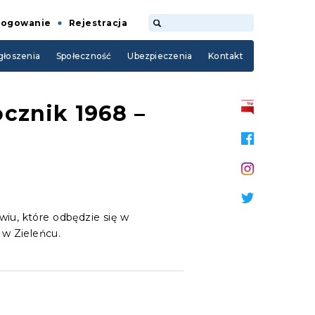
Logowanie
Rejestracja
łoszenia
Społeczność
Ubezpieczenia
Kontakt
cznik 1968 –
u, które odbędzie się w
 w Zieleńcu.