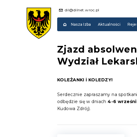
dil@dilnet.wroc.pl
Nasza Izba
Aktualności
Reje
Zjazd absolwen
Wydział Lekarsk
KOLEŻANKI i KOLEDZY!
Serdecznie zapraszamy na spotkan
odbędzie się w dniach
4-6 wrześni
Kudowa Zdrój).