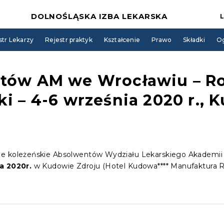
DOLNOŚLĄSKA IZBA LEKARSKA
str Lekarzy
Rejestr praktyk
Kształcenie
Prawo
Składki
Og
tów AM we Wrocławiu – Ro
i – 4-6 września 2020 r., 
ie koleżeńskie Absolwentów Wydziału Lekarskiego Akademii
a 2020r.
w Kudowie Zdroju (Hotel Kudowa**** Manufaktura R