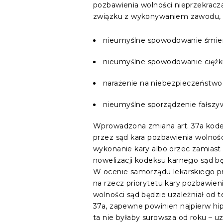
pozbawienia wolności nieprzekracza
związku z wykonywaniem zawodu, t
nieumyślne spowodowanie śmierci 
nieumyślne spowodowanie ciężkieg
narażenie na niebezpieczeństwo ut
nieumyślne sporządzenie fałszywe
Wprowadzona zmiana art. 37a kodek
przez sąd kara pozbawienia wolno
wykonanie kary albo orzec zamiast 
nowelizacji kodeksu karnego sąd b
W ocenie samorządu lekarskiego pr
na rzecz priorytetu kary pozbawie
wolności sąd będzie uzależniał od t
37a, zapewne powinien najpierw hip
ta nie byłaby surowsza od roku – u