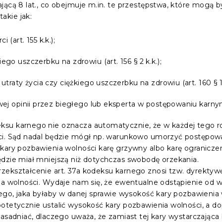
jącą 8 lat., co obejmuje m.in. te przestępstwa, które mogą b
akie jak:
(art. 155 k.k.);
o uszczerbku na zdrowiu (art. 156 § 2 k.k.);
raty życia czy ciężkiego uszczerbku na zdrowiu (art. 160 § 1 i
j opinii przez biegłego lub eksperta w postępowaniu karnym l
su karnego nie oznacza automatycznie, że w każdej tego ro
ści. Sąd nadal będzie mógł np. warunkowo umorzyć postępow
kary pozbawienia wolności karę grzywny albo karę ograniczen
ędzie miał mniejszą niż dotychczas swobodę orzekania.
zekształcenie art. 37a kodeksu karnego znosi tzw. dyrektyw
nia wolności. Wydaje nam się, że ewentualne odstąpienie od 
ego, jaka byłaby w danej sprawie wysokość kary pozbawienia wo
otetycznie ustalić wysokość kary pozbawienia wolności, a dop
zasadniać, dlaczego uważa, że zamiast tej kary wystarczająca