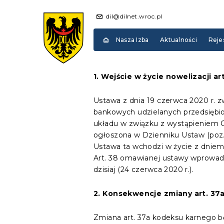
dil@dilnet.wroc.pl
Nasza Izba
Aktualności
Reje
1. Wejście w życie nowelizacji a
Ustawa z dnia 19 czerwca 2020 r. 
bankowych udzielanych przedsiębi
układu w związku z wystąpieniem C
ogłoszona w Dzienniku Ustaw (poz.
Ustawa ta wchodzi w życie z dniem
Art. 38 omawianej ustawy wprowadz
dzisiaj (24 czerwca 2020 r.).
2. Konsekwencje zmiany art. 3
Zmiana art. 37a kodeksu karnego b