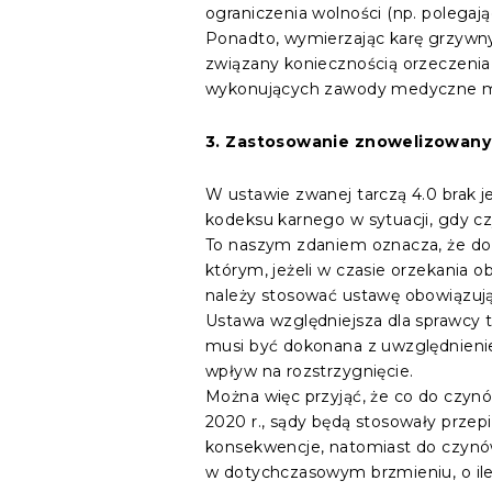
ograniczenia wolności (np. polegaj
Ponadto, wymierzając karę grzywny
związany koniecznością orzeczenia
wykonujących zawody medyczne mo
3. Zastosowanie znowelizowany
W ustawie zwanej tarczą 4.0 brak j
kodeksu karnego w sytuacji, gdy cz
To naszym zdaniem oznacza, że do t
którym, jeżeli w czasie orzekania 
należy stosować ustawę obowiązując
Ustawa względniejsza dla sprawcy t
musi być dokonana z uwzględnieni
wpływ na rozstrzygnięcie.
Można więc przyjąć, że co do czynó
2020 r., sądy będą stosowały przepi
konsekwencje, natomiast do czynów
w dotychczasowym brzmieniu, o ile 