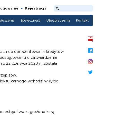
Logowanie
Rejestracja
łoszenia
Społeczność
Ubezpieczenia
Kontakt
łatach do oprocentowania kredytów
postępowaniu o zatwierdzenie
u 22 czerwca 2020 r., została
rzepisów.
deksu karnego wchodzi w życie
 przestępstwa zagrożone karą