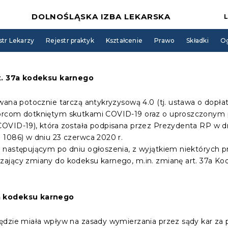
DOLNOŚLĄSKA IZBA LEKARSKA
str Lekarzy
Rejestr praktyk
Kształcenie
Prawo
Składki
Og
rt. 37a kodeksu karnego
zwana potocznie tarczą antykryzysową 4.0 (tj. ustawa o dop
orcom dotkniętym skutkami COVID-19 oraz o uproszczonym 
OVID-19), która została podpisana przez Prezydenta RP w dni
 1086) w dniu 23 czerwca 2020 r.
 następującym po dniu ogłoszenia, z wyjątkiem niektórych p
ający zmiany do kodeksu karnego, m.in. zmianę art. 37a Ko
7a kodeksu karnego
ędzie miała wpływ na zasady wymierzania przez sądy kar za