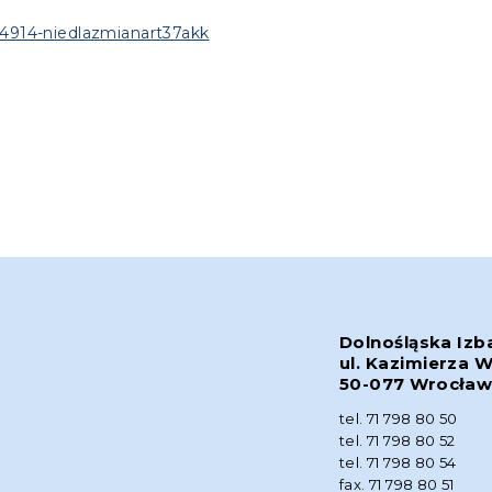
ci/4914-niedlazmianart37akk
Dolnośląska Izb
ul. Kazimierza W
50-077 Wrocła
tel. 71 798 80 50
tel. 71 798 80 52
tel. 71 798 80 54
fax. 71 798 80 51