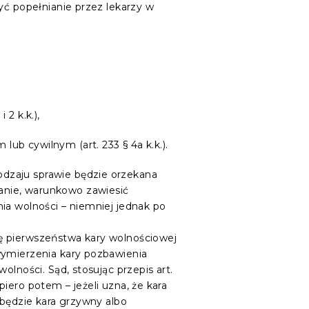
yć popełnianie przez lekarzy w
 2 k.k.),
ub cywilnym (art. 233 § 4a k.k.).
dzaju sprawie będzie orzekana
anie, warunkowo zawiesić
ia wolności – niemniej jednak po
ę pierwszeństwa kary wolnościowej
wymierzenia kary pozbawienia
lności. Sąd, stosując przepis art.
iero potem – jeżeli uzna, że kara
 będzie kara grzywny albo