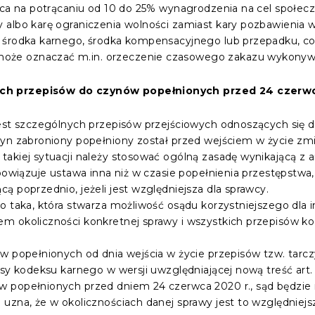
ąca na potrącaniu od 10 do 25% wynagrodzenia na cel społecz
 albo karę ograniczenia wolności zamiast kary pozbawienia w
 środka karnego, środka kompensacyjnego lub przepadku, co 
że oznaczać m.in. orzeczenie czasowego zakazu wykonywa
ch przepisów do czynów popełnionych przed 24 czerwc
est szczególnych przepisów przejściowych odnoszących się do
yn zabroniony popełniony został przed wejściem w życie zmia
akiej sytuacji należy stosować ogólną zasadę wynikającą z a
obowiązuje ustawa inna niż w czasie popełnienia przestępstwa
ą poprzednio, jeżeli jest względniejsza dla sprawcy.
o taka, która stwarza możliwość osądu korzystniejszego dla 
em okoliczności konkretnej sprawy i wszystkich przepisów
w popełnionych od dnia wejścia w życie przepisów tzw. tarczy
sy kodeksu karnego w wersji uwzględniającej nową treść art. 
 popełnionych przed dniem 24 czerwca 2020 r., sąd będzie 
uzna, że w okolicznościach danej sprawy jest to względniejs