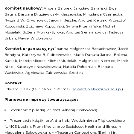
Komitet naukowy:
Angela Bajorek, Jarosław Barański, Ewa
Baum, Barbara Bruziewicz-Mikłaszewska, Mirosława Czarnecka,
Ryszard W. Gryglewski, Jaromir Jeszke, Andrzej Kierzek, Krzysztof
Kopociński, Zbigniew Kopociński, Sylwia Krzemińska, Michał
Musielak, Bożena Płonka-Syroka, Andrzej Siemianowicz, Tadeusz
Urban, Paweł Wróblewski
Komitet organizacyjny:
Joanna Małgorzata Banachowicz, Jacek
Bondyra, Katarzyna B. Fulbiszewska, Maria Danuta Jarosz, Bożena
Kaniak, Marcin Miodek, Michał Musielak, Małgorzata Niemiec, Marek
Nikiel, Katarzyna Nowakowska, Natalia Południak, Barbara
Wasiewicz, Agnieszka Zakrzewska-Szostek
Kontakt
Edward Białek (tel. 536 555 350; mail:
edward.bialek@uwr.edu.pl
)
Planowane imprezy towarzyszące:
Spotkanie z pisarką, dr med. Ałbeną Grabowską
Prezentacja książki prof. dra hab. Włodzimierza Piątkowskiego
(UMCS Lublin): From Medicine to Sociology. Health and Illness in
Magdalena Sokołowska`s – –Research Conceptions (Berlin i in.