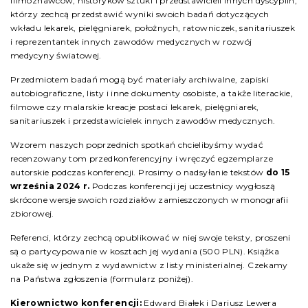
filmoznawców, historyków sztuki i przedstawicieli innych dyscyplin,
którzy zechcą przedstawić wyniki swoich badań dotyczących
wkładu lekarek, pielęgniarek, położnych, ratowniczek, sanitariuszek
i reprezentantek innych zawodów medycznych w rozwój
medycyny światowej.
Przedmiotem badań mogą być materiały archiwalne, zapiski
autobiograficzne, listy i inne dokumenty osobiste, a także literackie,
filmowe czy malarskie kreacje postaci lekarek, pielęgniarek,
sanitariuszek i przedstawicielek innych zawodów medycznych.
Wzorem naszych poprzednich spotkań chcielibyśmy wydać
recenzowany tom przedkonferencyjny i wręczyć egzemplarze
autorskie podczas konferencji. Prosimy o nadsyłanie tekstów
do 15
września 2024 r.
Podczas konferencji jej uczestnicy wygłoszą
skrócone wersje swoich rozdziałów zamieszczonych w monografii
zbiorowej.
Referenci, którzy zechcą opublikować w niej swoje teksty, proszeni
są o partycypowanie w kosztach jej wydania (500 PLN). Książka
ukaże się w jednym z wydawnictw z listy ministerialnej. Czekamy
na Państwa zgłoszenia (formularz poniżej).
Kierownictwo konferencji:
Edward Białek i Dariusz Lewera