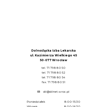
Dolnośląska Izba Lekarska
ul. Kazimierza Wielkiego 45
50-077 Wrocław
tel. 71 798 80 50
tel. 71 798 80 52
tel. 71 798 80 54
fax. 71 798 80 51
dil@dilnet.wroc.pl
Poniedziałek
8:00-15:30
Wtorek
8:00-16:30