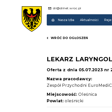
dil@dilnet.wroc.pl
Nasza Izba
Aktualności
Reje
WRÓĆ DO OGŁOSZEŃ
LEKARZ LARYNGO
Oferta z dnia 05.07.2023 nr
Nazwa pracodawcy:
Zespół Przychodni EuroMediC
Miejscowość:
Oleśnica
Powiat:
oleśnicki