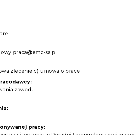
:
are
ilowy praca@emc-sa.pl
wa zlecenie c) umowa o prace
pracodawcy:
ywania zawodu
ia:
konywanej pracy:
nostyka i leczenie w Poradni Laryngologicznej w ra