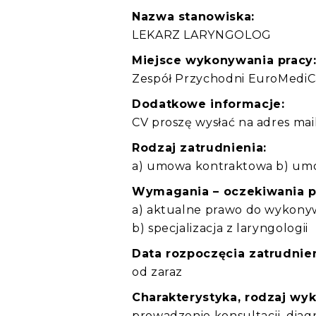
Nazwa stanowiska:
LEKARZ LARYNGOLOG
Miejsce wykonywania pracy
Zespół Przychodni EuroMediC
Dodatkowe informacje:
CV proszę wysłać na adres ma
Rodzaj zatrudnienia:
a) umowa kontraktowa b) umo
Wymagania – oczekiwania 
a) aktualne prawo do wykon
b) specjalizacja z laryngologii
Data rozpoczęcia zatrudnien
od zaraz
Charakterystyka, rodzaj wy
prowadzenie konsultacji, diag