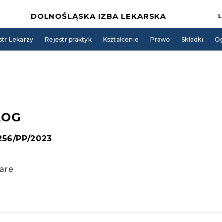
DOLNOŚLĄSKA IZBA LEKARSKA
str Lekarzy
Rejestr praktyk
Kształcenie
Prawo
Składki
Og
LOG
 256/PP/2023
are