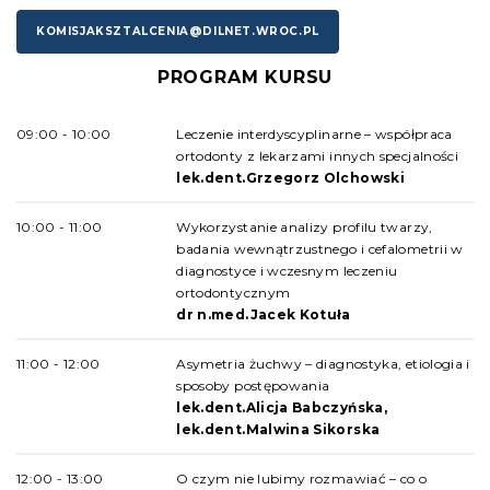
KOMISJAKSZTALCENIA@DILNET.WROC.PL
PROGRAM KURSU
09:00 - 10:00
Leczenie interdyscyplinarne – współpraca
ortodonty z lekarzami innych specjalności
lek.dent.Grzegorz Olchowski
10:00 - 11:00
Wykorzystanie analizy profilu twarzy,
badania wewnątrzustnego i cefalometrii w
diagnostyce i wczesnym leczeniu
ortodontycznym
dr n.med.Jacek Kotuła
11:00 - 12:00
Asymetria żuchwy – diagnostyka, etiologia i
sposoby postępowania
lek.dent.Alicja Babczyńska,
lek.dent.Malwina Sikorska
12:00 - 13:00
O czym nie lubimy rozmawiać – co o