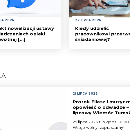
PCA 2026
27 LIPCA 2026
ekt nowelizacji ustawy
Kiedy udzielić
iadczeniach opieki
pracownikowi przerw
otnej [...]
śniadaniowej?
ujmy razem! W związku [...]
Podstawa prawna ‒ Kodeks [
CA
21 LIPCA 2026
Prorok Eliasz i muzycz
opowieść o odwadze –
lipcowy Wieczór Tums
25 lipca 2026 r. o godz. 18.00
Wstęp wolny, zapraszamy!