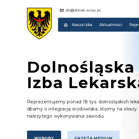
dil@dilnet.wroc.pl
Nasza Izba
Aktualności
Reje
Dolnośląska
Izba Lekarsk
Reprezentujemy ponad 18 tys. dolnośląskich leka
dbamy o integrację środowiska, stoimy na straży
należytego wykonywania zawodu.
WYBORY
GAZETA MEDIUM