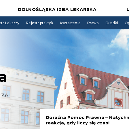
DOLNOŚLĄSKA IZBA LEKARSKA
str Lekarzy
Rejestr praktyk
Kształcenie
Prawo
Składki
Og
a
rzy,
Doraźna Pomoc Prawna – Natych
reakcja, gdy liczy się czas!