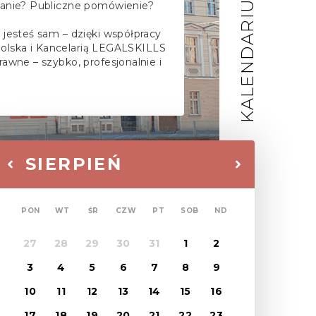
KALENDARIUM
anie? Publiczne pomówienie?
jesteś sam – dzięki współpracy
Polska i Kancelarią LEGALSKILLS
wne – szybko, profesjonalnie i
SIERPIEŃ
PON
WT
ŚR
CZW
PT
SOB
ND
27
28
29
30
31
1
2
3
4
5
6
7
8
9
10
11
12
13
14
15
16
17
18
19
20
21
22
23