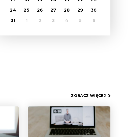
24
25
26
27
28
29
30
31
1
2
3
4
5
6
ZOBACZ WIĘCEJ