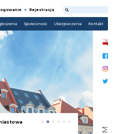
Logowanie
Rejestracja
łoszenia
Społeczność
Ubezpieczenia
Kontakt
miastowa