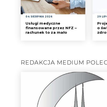
04 SIERPNIA 2026
29 LI
Usługi medyczne
Proj
finansowane przez NFZ –
o św
rachunek to za mało
zdrow
Usługi medyczne [...]
Decyd
REDAKCJA MEDIUM POLE