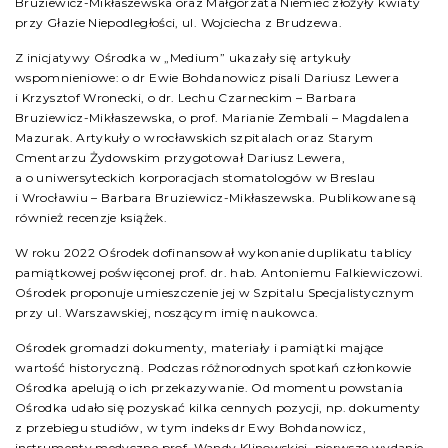
Bruziewicz-Mikłaszewska oraz Małgorzata Niemiec złożyły kwiaty
przy Głazie Niepodległości, ul. Wojciecha z Brudzewa.
Z inicjatywy Ośrodka w „Medium” ukazały się artykuły
wspomnieniowe: o dr Ewie Bohdanowicz pisali Dariusz Lewera
i Krzysztof Wronecki, o dr. Lechu Czarneckim – Barbara
Bruziewicz-Mikłaszewska, o prof. Marianie Zembali – Magdalena
Mazurak. Artykuły o wrocławskich szpitalach oraz Starym
Cmentarzu Żydowskim przygotował Dariusz Lewera,
a o uniwersyteckich korporacjach stomatologów w Breslau
i Wrocławiu – Barbara Bruziewicz-Mikłaszewska. Publikowane są
również recenzje książek.
W roku 2022 Ośrodek dofinansował wykonanie duplikatu tablicy
pamiątkowej poświęconej prof. dr. hab. Antoniemu Falkiewiczowi.
Ośrodek proponuje umieszczenie jej w Szpitalu Specjalistycznym
przy ul. Warszawskiej, noszącym imię naukowca.
Ośrodek gromadzi dokumenty, materiały i pamiątki mające
wartość historyczną. Podczas różnorodnych spotkań członkowie
Ośrodka apelują o ich przekazywanie. Od momentu powstania
Ośrodka udało się pozyskać kilka cennych pozycji, np. dokumenty
z przebiegu studiów, w tym indeks dr Ewy Bohdanowicz,
instrumenty medyczne prof. Wandy Klinowskiej, pierwsze wydanie