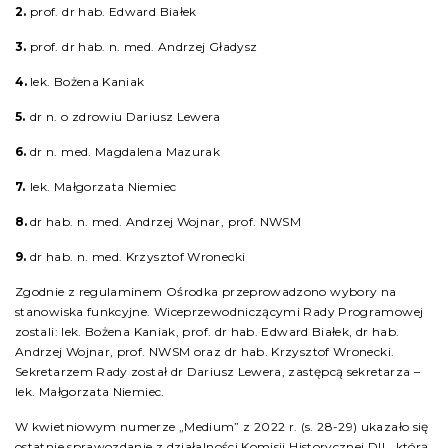
prof. dr hab. Edward Białek
prof. dr hab. n. med. Andrzej Gładysz
lek. Bożena Kaniak
dr n. o zdrowiu Dariusz Lewera
dr n. med. Magdalena Mazurak
lek. Małgorzata Niemiec
dr hab. n. med. Andrzej Wojnar, prof. NWSM
dr hab. n. med. Krzysztof Wronecki
Zgodnie z regulaminem Ośrodka przeprowadzono wybory na
stanowiska funkcyjne. Wiceprzewodniczącymi Rady Programowej
zostali: lek. Bożena Kaniak, prof. dr hab. Edward Białek, dr hab.
Andrzej Wojnar, prof. NWSM oraz dr hab. Krzysztof Wronecki.
Sekretarzem Rady został dr Dariusz Lewera, zastępcą sekretarza –
lek. Małgorzata Niemiec.
W kwietniowym numerze „Medium” z 2022 r. (s. 28-29) ukazało się
ostatnie sprawozdanie z działalności Komisji Historycznej DIL, którą