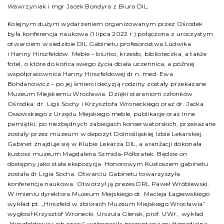
Wawrzyniak i mgr Jacek Bondyra z Biura DIL.
Kolejnym dużym wydarzeniem organizowanym przez Ośrodek
była konferencja naukowa (1 lipca 2022 r.) połączona z uroczystym
otwarciem w siedzibie DIL Gabinetu profesorostwa Ludwika
i Hanny Hirszfeldów. Meble – biurko, krzesło, biblioteczka, a także
fotel, o które do końca swego życia dbała uczennica, a później
współpracownica Hanny Hirszfeldowej dr n. med. Ewa
Bohdanowicz – po jej śmierci decyzją rodziny zostały przekazane
Muzeum Miejskiemu Wrocławia. Dzięki staraniom członków
Ośrodka: dr. Ligii Sochy i Krzysztofa Wroneckiego oraz dr. Jacka
Ossowskiego z Urzędu Miejskiego meble, publikacje oraz inne
pamiątki, po niezbędnych zabiegach konserwatorskich, przekazane
zostały przez muzeum w depozyt Dolnośląskiej Izbie Lekarskiej.
Gabinet znajduje się w Klubie Lekarza DIL, a aranżacji dokonała
kustosz muzeum Magdalena Szmida-Półbratek. Będzie on
dostępny jako stała ekspozycja. Honorowym Kustoszem gabinetu
została dr Ligia Socha. Otwarciu Gabinetu towarzyszyła
konferencja naukowa. Otworzył ją prezes DRL Paweł Wróblewski.
W imieniu dyrektora Muzeum Miejskiego dr. Macieja Łagiewskiego
wykład pt. „Hirszfeld w zbiorach Muzeum Miejskiego Wrocławia”
wygłosił Krzysztof Wronecki. Urszula Glensk, prof. UWr., wykład
„Hirszfeldowie i ich czasy” wzbogaciła prezentacją multimedialną.