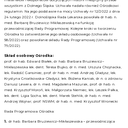
wszystkim z Dolnego Śląska. Uchwała nadała również Ośrodkowi
regulamin. Na jego podstawie na mocy Uchwały nr 12/2022 z dnia
24 lutego 2022 r. Dolnośląska Rada Lekarska powołała dr hab. n.
med. Barbarę Bruziewicz-Mikłaszewską na funkcję
przewodniczącej Rady Programowej. Kolejne kroki w tworzeniu
Ośrodka to zatwierdzenie jego składu osobowego (Uchwała nr
58/2022) oraz powołanie składu Rady Programowej (Uchwała nr
79/2022).
Skład osobowy Ośrodka:
prof. dr hab. Edward Białek, dr hab. Barbara Bruziewicz–
Mikłaszewska lek. dent. Teresa Bujko, dr n. med. Urszula Chojnacka,
lek. Radość Gansiniec, prof. dr hab. n. med. Andrzej Gładysz, lek.
Krystyna Gniatkowska-Gładysz, lek. Bożena Kaniak, dr n. o zdrowiu
Dariusz Lewera, dr n. med. Magdalena Mazurak, prof. dr hab. n.
med. Krzysztof Moroń, lek. Małgorzata Niemiec, lek. Leszek Pałka,
lek. dent. Ligia Socha, lek. dent. Marek Stehlik, dr hab. n. med.
Andrzej Wojnar, prof. NSWM, dr hab. n. med. Krzysztof Wronecki
Rada Programowa Ośrodka:
dr hab. Barbara Bruziewicz–Mikłaszewska – przewodnicząca