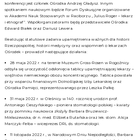
konferencji jest członek Ośrodka Andrzej Gładysz. Innym
spotkaniem naukowym będzie Forum Dyskusyjne organizowane
w Akademii Nauk Stosowanych w Raciborzu „Julius Roger – lekarz
i etnograf”. Współorganizatorami będą przedstawiciele Ośrodka:
Edward Białek oraz Dariusz Lewera.
Realizując statutowe zadania upamiętnienia ważnych dla historii
Rzeczpospolitej, historii medycyny oraz wspomnień o lekarzach
Ośrodek – prowadził następujące działania:
28 maja 2022 r. na terenie Muzeum Gross-Rosen w Rogoźnicy
odbyła się uroczystość odsłonięcia tablicy upamiętniającej lekarzy –
więźniów niemieckiego obozu koncentracyjnego. Tablica powstała
przy wsparciu finansowym Dolnośląskiej Izby Lekarskiej oraz
Ośrodka Pamięci, reprezentowanego przez Leszka Pałkę.
31 maja 2022 r. w Oleśnicy w 140. rocznicę urodzin prof.
Antoniego Cieszyńskiego – pioniera stomatologii polskiej – kwiaty
przy pomniku naukowca złożyły Barbara Bruziewicz-
Mikłaszewska, dr n. med. Elżbieta Rutańska oraz lek. stom. Alicja
Marczyk-Felba – wiceprezes DRL ds. stomatologii.
11 listopada 2022 r., w Narodowym Dniu Niepodległości, Barbara