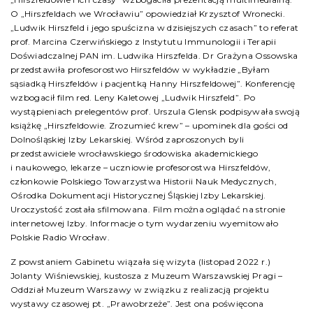
O „Hirszfeldach we Wrocławiu” opowiedział Krzysztof Wronecki.
„Ludwik Hirszfeld i jego spuścizna w dzisiejszych czasach” to referat
prof. Marcina Czerwińskiego z Instytutu Immunologii i Terapii
Doświadczalnej PAN im. Ludwika Hirszfelda. Dr Grażyna Ossowska
przedstawiła profesorostwo Hirszfeldów w wykładzie „Byłam
sąsiadką Hirszfeldów i pacjentką Hanny Hirszfeldowej”. Konferencję
wzbogacił film red. Leny Kaletowej „Ludwik Hirszfeld”. Po
wystąpieniach prelegentów prof. Urszula Glensk podpisywała swoją
książkę „Hirszfeldowie. Zrozumieć krew” – upominek dla gości od
Dolnośląskiej Izby Lekarskiej. Wśród zaproszonych byli
przedstawiciele wrocławskiego środowiska akademickiego
i naukowego, lekarze – uczniowie profesorostwa Hirszfeldów,
członkowie Polskiego Towarzystwa Historii Nauk Medycznych,
Ośrodka Dokumentacji Historycznej Śląskiej Izby Lekarskiej.
Uroczystość została sfilmowana. Film można oglądać na stronie
internetowej Izby. Informacje o tym wydarzeniu wyemitowało
Polskie Radio Wrocław.
Z powstaniem Gabinetu wiązała się wizyta (listopad 2022 r.)
Jolanty Wiśniewskiej, kustosza z Muzeum Warszawskiej Pragi –
Oddział Muzeum Warszawy w związku z realizacją projektu
wystawy czasowej pt. „Prawobrzeże”. Jest ona poświęcona