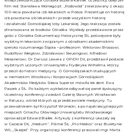
wiceprzewodnicząca Ośrodka Bożena Kaniak. Uczestnicy obejrzeli
film red. Stanisława Wolnego pt. „Rodowód” zrealizowany z okazji
100-lecia powstania izb lekarskich w Polsce. Prezentuje on historię
izb powstania izb lekarskich i przede wszystkim historię
i działalność Dolnośląskiej Izby Lekarskiej. Jego realizacja została
sfinansowana ze środków Ośrodka. Wykłady przedstawione przez
gości z Ośrodka Dokumentacji Historycznej ŚIL poświęcone były
wybitnym lekarzom związanym z ośrodkami akademickimi
szeroko rozumianego Śląska – profesorom: Wiktorowi Brossowi,
Rudolfowi Weiglowi, Zdzisławowi Steusingowi, Alfredowi
Meissnerowi. Dr Dariusz Lewera z OPiDH DIL przedstawił postacie
wybitnych uczonych Uniwersytetu Fryderyka Wilhelma, którzy
przeszli do historii medycyny. O Górnoślązakach studiujących
w niemieckim Wrocławiu i Korporacjach Górnośląskich
Akademików Medyków Silesia Superior mówiła lek dent. Ewa
Paszek z ŚIL. Po każdym wykładzie odbywał się panel dyskusyjny.
Uczestnicy konferencji zwiedzili Galerię Sławnych Wrocławian
w Ratuszu, wśród których są przedstawiciele medycyny. Tu
przewodnikiem był Krzysztof Wronecki, a po najatrakcyjniejszych
miejscach Gmachu Głównego Uniwersytetu Wrocławskiego
oprowadzał Edward Białek. Artykuły z konferencji ukazały się
w Gazecie DIL „Medium”, Piśmie ŚIL „Pro Medico” oraz Biuletynie
WIL „Skalpel”. Przy organizacji konferencji pracowali mgr Marta