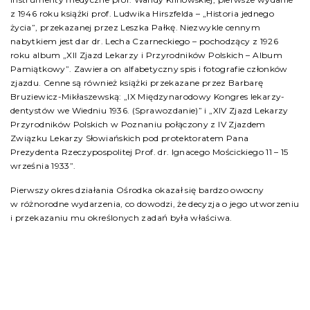
z 1946 roku książki prof. Ludwika Hirszfelda – „Historia jednego
życia”, przekazanej przez Leszka Pałkę. Niezwykle cennym
nabytkiem jest dar dr. Lecha Czarneckiego – pochodzący z 1926
roku album „XII Zjazd Lekarzy i Przyrodników Polskich – Album
Pamiątkowy”. Zawiera on alfabetyczny spis i fotografie członków
zjazdu. Cenne są również książki przekazane przez Barbarę
Bruziewicz-Mikłaszewską: „IX Międzynarodowy Kongres lekarzy-
dentystów we Wiedniu 1936. (Sprawozdanie)” i „XIV Zjazd Lekarzy
Przyrodników Polskich w Poznaniu połączony z IV Zjazdem
Związku Lekarzy Słowiańskich pod protektoratem Pana
Prezydenta Rzeczypospolitej Prof. dr. Ignacego Mościckiego 11 – 15
września 1933”.
Pierwszy okres działania Ośrodka okazał się bardzo owocny
w różnorodne wydarzenia, co dowodzi, że decyzja o jego utworzeniu
i przekazaniu mu określonych zadań była właściwa.