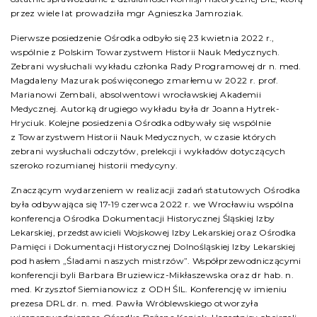
przez wiele lat prowadziła mgr Agnieszka Jamroziak.
Pierwsze posiedzenie Ośrodka odbyło się 23 kwietnia 2022 r.,
wspólnie z Polskim Towarzystwem Historii Nauk Medycznych.
Zebrani wysłuchali wykładu członka Rady Programowej dr n. med.
Magdaleny Mazurak poświęconego zmarłemu w 2022 r. prof.
Marianowi Zembali, absolwentowi wrocławskiej Akademii
Medycznej. Autorką drugiego wykładu była dr Joanna Hytrek-
Hryciuk. Kolejne posiedzenia Ośrodka odbywały się wspólnie
z Towarzystwem Historii Nauk Medycznych, w czasie których
zebrani wysłuchali odczytów, prelekcji i wykładów dotyczących
szeroko rozumianej historii medycyny.
Znaczącym wydarzeniem w realizacji zadań statutowych Ośrodka
była odbywająca się 17-19 czerwca 2022 r. we Wrocławiu wspólna
konferencja Ośrodka Dokumentacji Historycznej Śląskiej Izby
Lekarskiej, przedstawicieli Wojskowej Izby Lekarskiej oraz Ośrodka
Pamięci i Dokumentacji Historycznej Dolnośląskiej Izby Lekarskiej
pod hasłem „Śladami naszych mistrzów”. Współprzewodniczącymi
konferencji byli Barbara Bruziewicz-Mikłaszewska oraz dr hab. n.
med. Krzysztof Siemianowicz z ODH ŚIL. Konferencję w imieniu
prezesa DRL dr. n. med. Pawła Wróblewskiego otworzyła