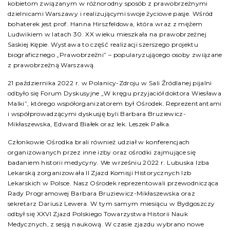
kobietom związanym w różnorodny sposób z prawobrzeżnymi
dzielnicami Warszawy i realizującymi swoje życiowe pasje. Wśród
bohaterek jest prof. Hanna Hirszfeldowa, która wraz z mężem
Ludwikiem w latach 30. XX wieku mieszkała na prawobrzeżnej
Saskiej Kępie. Wystawa to część realizacji szerszego projektu
biograficznego „Prawobrzeżni” – popularyzującego osoby związane
z prawobrzeżną Warszawą.
21 października 2022 r. w Polanicy-Zdroju w Sali Źródlanej pijalni
odbyło się Forum Dyskusyjne „W kręgu przyjaciół doktora Wiesława
Malki”, którego współorganizatorem był Ośrodek. Reprezentantami
i współprowadzącymi dyskusję byli Barbara Bruziewicz-
Mikłaszewska, Edward Białek oraz lek. Leszek Pałka.
Członkowie Ośrodka brali również udział w konferencjach
organizowanych przez inne izby oraz ośrodki zajmujące się
badaniem historii medycyny. We wrześniu 2022 r. Lubuska Izba
Lekarską zorganizowała II Zjazd Komisji Historycznych Izb
Lekarskich w Polsce. Nasz Ośrodek reprezentowali przewodnicząca
Rady Programowej Barbara Bruziewicz-Mikłaszewska oraz
sekretarz Dariusz Lewera. W tym samym miesiącu w Bydgoszczy
odbył się XXVI Zjazd Polskiego Towarzystwa Historii Nauk
Medycznych, z sesją naukową. W czasie zjazdu wybrano nowe