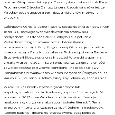
władze. Wiceprzewodniczącym Towarzystwa został członek Rady
Programowej Ośrodka Dariusz Lewera. Uzgodniono również, że
Wrocław będzie gospodarzem zjazdu historyków medycyny
w 2024 r.
Członkowie Ośrodka uczestniczyli w spotkaniach organizowanych
przez DIL, poświęconych wrocławskiemu środowisku
medycznemu. 2 listopada 2022 r. odbyło się I Spotkanie
Zaduszkowe, zorganizowane przez Bożenę Kaniak –
wiceprzewodniczącą Rady Programowej Ośrodka, jednocześnie
przewodniczącą Rady Klubu Lekarza. Podczas spotkania Barbara
Bruziewicz–Mikłaszewska oraz Krzysztof Wronecki wspominali
zmarłą w grudniu 2021 r. Ewę Bohdanowicz. Dzięki znajomości
zawartej podczas czerwcowej konferencji, na grobie śp. Ewy
Bohdanowicz w Wadowicach w dzień Wszystkich Świętych dr Jan
Rauch z ŚIL, w imieniu Dolnośląskiej Izby Lekarskiej, zapalił znicz.
W roku 2023 Ośrodek będzie organizatorem lub
współorganizatorem kilku konferencji i spotkań naukowych. M.in.
w kwietniu 2023 r. we Wrocławiu odbędzie się konferencja
naukowa z cyklu „Lekarz jako autor i bohater literacki”. Temat
przewodni – „Lekarz w czasach zarazy”. Jednym z naukowców,
którego badania i dokonania przedstawione będą podczas