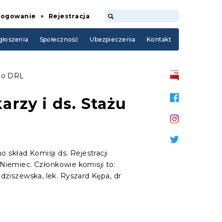
Logowanie
Rejestracja
łoszenia
Społeczność
Ubezpieczenia
Kontakt
ego DRL
arzy i ds. Stażu
 skład Komisji ds. Rejestracji
Niemiec. Członkowie komisji to:
adziszewska, lek. Ryszard Kępa, dr