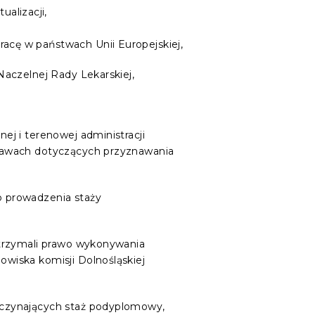
alizacji,
acę w państwach Unii Europejskiej,
Naczelnej Rady Lekarskiej,
ej i terenowej administracji
prawach dotyczących przyznawania
o prowadzenia staży
otrzymali prawo wykonywania
wiska komisji Dolnośląskiej
oczynających staż podyplomowy,