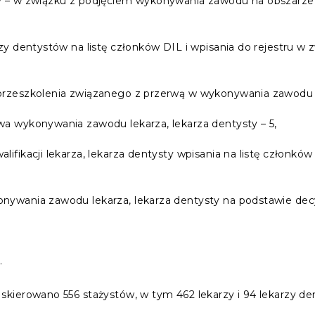
y – w związku z podjęciem wykonywania zawodu na obszarze 
rzy dentystów na listę członków DIL i wpisania do rejestru w 
przeszkolenia związanego z przerwą w wykonywania zawodu le
wa wykonywania zawodu lekarza, lekarza dentysty – 5,
lifikacji lekarza, lekarza dentysty wpisania na listę członk
nywania zawodu lekarza, lekarza dentysty na podstawie decyz
.
kierowano 556 stażystów, w tym 462 lekarzy i 94 lekarzy de