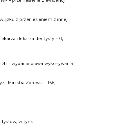
RP – przeniesienie z ewidencji
związku z przeniesieniem z innej
karza i lekarza dentysty – 0,
ów DIL i wydanie prawa wykonywania
ji Ministra Zdrowia – 166,
ntystów, w tym: