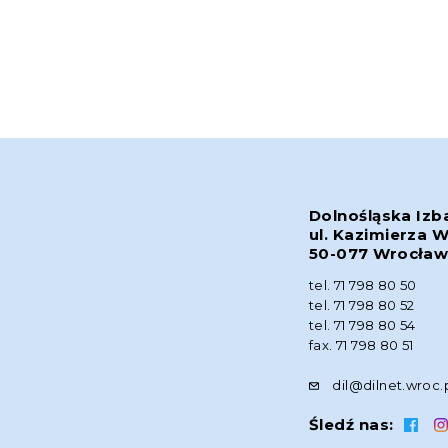
Dolnośląska Izb
ul. Kazimierza W
50-077 Wrocła
tel. 71 798 80 50
tel. 71 798 80 52
tel. 71 798 80 54
fax. 71 798 80 51
dil@dilnet.wroc.
Śledź nas: