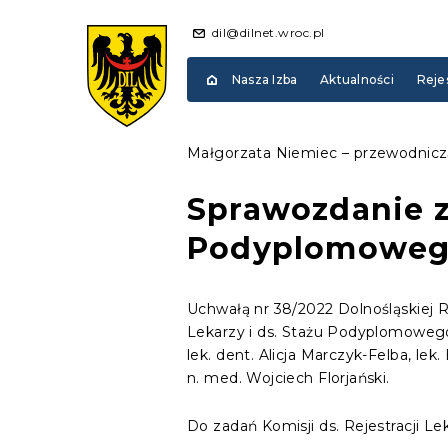
dil@dilnet.wroc.pl
Nasza Izba
Aktualności
Reje
Małgorzata Niemiec – przewodniczą
Sprawozdanie z 
Podyplomowego
Uchwałą nr 38/2022 Dolnośląskiej Ra
Lekarzy i ds. Stażu Podyplomowego
lek. dent. Alicja Marczyk-Felba, lek
n. med. Wojciech Florjański.
Do zadań Komisji ds. Rejestracji L