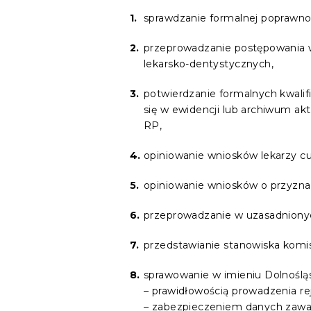
sprawdzanie formalnej poprawn
przeprowadzanie postępowania w sp
lekarsko-dentystycznych,
potwierdzanie formalnych kwalifi
się w ewidencji lub archiwum ak
RP,
opiniowanie wniosków lekarzy c
opiniowanie wniosków o przyzna
przeprowadzanie w uzasadnionyc
przedstawianie stanowiska komisj
sprawowanie w imieniu Dolnośląs
– prawidłowością prowadzenia rej
– zabezpieczeniem danych zawar