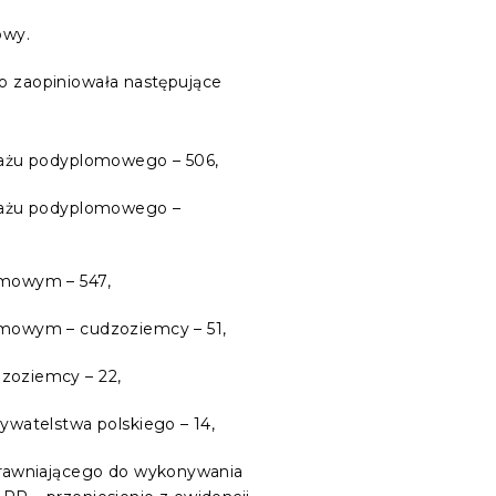
owy.
go zaopiniowała następujące
stażu podyplomowego – 506,
stażu podyplomowego –
omowym – 547,
omowym – cudzoziemcy – 51,
zoziemcy – 22,
ywatelstwa polskiego – 14,
uprawniającego do wykonywania