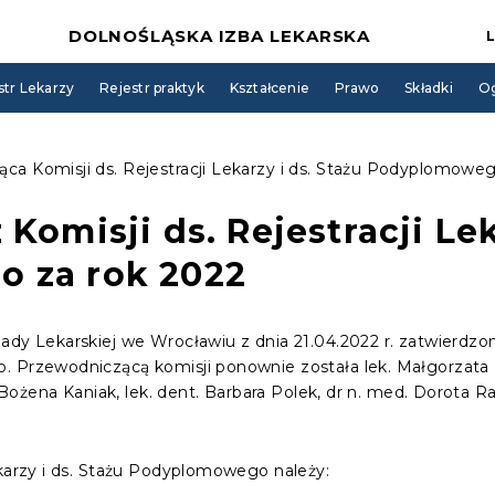
DOLNOŚLĄSKA IZBA LEKARSKA
str Lekarzy
Rejestr praktyk
Kształcenie
Prawo
Składki
Og
ca Komisji ds. Rejestracji Lekarzy i ds. Stażu Podyplomow
Komisji ds. Rejestracji Lek
 za rok 2022
dy Lekarskiej we Wrocławiu z dnia 21.04.2022 r. zatwierdzono
. Przewodniczącą komisji ponownie została lek. Małgorzata 
. Bożena Kaniak, lek. dent. Barbara Polek, dr n. med. Dorota R
ekarzy i ds. Stażu Podyplomowego należy: