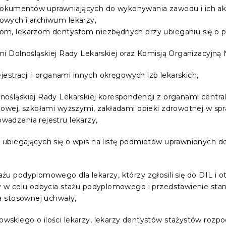
kumentów uprawniających do wykonywania zawodu i ich aktu
owych i archiwum lekarzy,
om, lekarzom dentystom niezbędnych przy ubieganiu się o pr
i Dolnośląskiej Rady Lekarskiej oraz Komisją Organizacyjną 
jestracji i organami innych okręgowych izb lekarskich,
śląskiej Rady Lekarskiej korespondencji z organami centraln
ądowej, szkołami wyższymi, zakładami opieki zdrowotnej w s
adzenia rejestru lekarzy,
 ubiegających się o wpis na listę podmiotów uprawnionych d
żu podyplomowego dla lekarzy, którzy zgłosili się do DIL i 
y w celu odbycia stażu podyplomowego i przedstawienie stano
ia stosownej uchwały,
wskiego o ilości lekarzy, lekarzy dentystów stażystów rozp