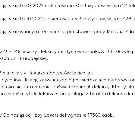
ący się 01.03.2022 r. skierowano 30 stażystów, w tym 24 leka
ący się 01.10.2022 r. skierowano 513 stażystów, w tym 428 le
ący się w innym terminie na podstawie zgody Ministra Zdro
0223 – 246 lekarzy i lekarzy dentystów członków DIL złożyło
ach Unii Europejskiej.
a lekarzy i lekarzy dentystów takich jak:
alnych kwalifikacji, zaświadczenie potwierdzające okres wyk
o okresie zatrudnienia, zaświadczenie dla lekarzy, którzy uk
orzędności tytułu lekarza stomatologa z tytułem lekarza den
ów Dolnośląskiej Izby Lekarskiej wynosiła 17360 osób.