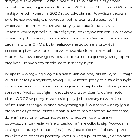
decyzję o zawieszeniu działalności biura w zakresie czynności
przesłuchania, najpierw od 16 marca 2020 r. do 31 marca 2020 r., a
następnie od 1 kwietnia 2020 r. do odwołania. Powyższa decyzja
była konsekwencją wprowadzonych przez rząd obostrzeń i
zmierzała do zminimalizowania ryzyka zakażenia COVID-19
uczestników czynności tj. skarżących, pokrzywdzonych, świadków,
obwinionych lekarzy, rzeczników i pracowników biura. Pozostałe
zadania Biura OROZ były realizowane zgodnie z przyjętą
procedurą tzn. w zakresie przyjmowania skarg, gromadzenia
materiału dowodowego w postaci dokumentacji medycznej, opinii
biegłych i innych czynności administracyjnych.
W oparciu o regulacje wynikające z uchwalonej przez Sejm 14 maja
2020 r. tarczy antykryzysowej 3.0, w której jednym z założeń było
ponowne uruchomienie mocno ograniczonej działalności wymiaru
sprawiedliwości, podjąłem decyzję o przywróceniu działalności
biura OROZ w pełnym zakresie, przy jednoczesnym wdrożeniu
reżimu sanitarnego. Wobec powyższego już w czerwcu odbyły się
pierwsze czynności przesłuchania. Pomimo znacznej koncentracji
działań ze strony rzeczników, jak i pracowników biura w
powyższym zakresie, wiele przesłuchań nie odbyło się. Powodem
takiego stanu była (i nadal jest) trwająca epidemia i obawa przed
zakażeniem podczas podróży komunikacją publiczną, jak również