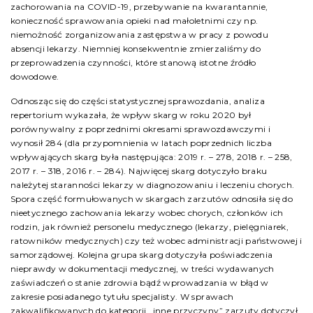
zachorowania na COVID-19, przebywanie na kwarantannie,
konieczność sprawowania opieki nad małoletnimi czy np.
niemożność zorganizowania zastępstwa w pracy z powodu
absencji lekarzy. Niemniej konsekwentnie zmierzaliśmy do
przeprowadzenia czynności, które stanową istotne źródło
dowodowe.
Odnosząc się do części statystycznej sprawozdania, analiza
repertorium wykazała, że wpływ skarg w roku 2020 był
porównywalny z poprzednimi okresami sprawozdawczymi i
wynosił 284 (dla przypomnienia w latach poprzednich liczba
wpływających skarg była następująca: 2019 r. – 278, 2018 r. – 258,
2017 r. – 318, 2016 r. – 284). Najwięcej skarg dotyczyło braku
należytej staranności lekarzy w diagnozowaniu i leczeniu chorych.
Spora część formułowanych w skargach zarzutów odnosiła się do
nieetycznego zachowania lekarzy wobec chorych, członków ich
rodzin, jak również personelu medycznego (lekarzy, pielęgniarek,
ratowników medycznych) czy też wobec administracji państwowej i
samorządowej. Kolejna grupa skarg dotyczyła poświadczenia
nieprawdy w dokumentacji medycznej, w treści wydawanych
zaświadczeń o stanie zdrowia bądź wprowadzania w błąd w
zakresie posiadanego tytułu specjalisty. W sprawach
zakwalifikowanych do kategorii „inne przyczyny” zarzuty dotyczył