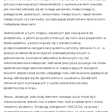
sytuacji niezwiązanych bezpośrednio z wykonywaniem zawodu,
jak również odnosiły się do innego personelu medycznego tj.:
pielęgniarek, położnych, ratowników medycznych, rejestratorek
medycznych czy też kadry zarządzającej podmiotami leczniczymi
niebędącej lekarzami.
Jednocześnie w tym miejscu zasadnym jest nawiązanie do
problemów, z jakimi przyszło zmierzyć się nam oraz pacjentom w
dobie epidemii, a które wiązały się z koniecznością
przeprowadzenia reorganizacji systemu ochrony zdrowia m.in.: w
postaci przekształcania szpitali wielospecjalistycznych w
jednoimienne, tworzenia oddziałów buforowych czy też
rekomendowania teleporad. Jednakże powyższa sytuacja nie miała
spektakularnego odzwierciedlenia w napływających skargach,
bowiem dopiero pod koniec ubiegłego roku odnotowano pojedyncze
skargi odnoszące się do ograniczenia w uzyskaniu świadczeń
zdrowotnych wynikających z wyżej wskazanej sytuacji
epidemicznej w kraju.
Słowo „dziękuję” jako stały element naszego życia może być
niezauważane, jednak ma w sobie moc, która nadaje sens i wiarę
naszemu działaniu. Dziękuję zastępcom OROZ DIL za pracę i
zaangażowanie na rzecz naszego środowiska, za rozwagę i odwagę