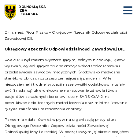
DOLNOŚLĄSKA
IZBA
LEKARSKA
Dr n. med. Piotr Piszko – Okręgowy Rzecznik Odpowiedzialności
Zawodowej DIL
Okręgowy Rzecznik Odpowiedzialności Zawodowej DIL
Rok 2020 był rokiem wyczerpującym, pełnym niepokoju, lęków i
wyzwań, wywołującym trudne emocje wśród społeczeństwa i
przedstawicieli zawodów medycznych. Środowisko medyczne
stanęło w obliczu rozprzestrzeniającej się pandemii. W tej
niecodziennej i trudnej sytuacji nasze wysiłki dodatkowo musiały
być (i nadal są) ukierunkowane na ratowanie zdrowia i życia
pacjentów zakażonych koronawirusem SARS-CoV-2, na
poszukiwanie skutecznych metod leczenia oraz minimalizowanie
ryzyka zakażenia i przenoszenia choroby.
Pandemia miała również wpływ na organizację pracy biura
Okręgowego Rzecznika Odpowiedzialności Zawodowej
Dolnośląskiej Izby Lekarskiej. W początkowym jej okresie podjąłem