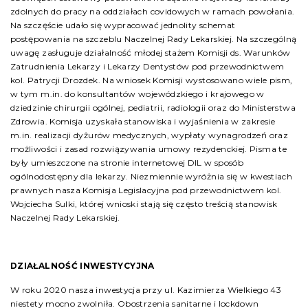
zdolnych do pracy na oddziałach covidowych w ramach powołania.
Na szczęście udało się wypracować jednolity schemat
postępowania na szczeblu Naczelnej Rady Lekarskiej. Na szczególną
uwagę zasługuje działalność młodej stażem Komisji ds. Warunków
Zatrudnienia Lekarzy i Lekarzy Dentystów pod przewodnictwem
kol. Patrycji Drozdek. Na wniosek Komisji wystosowano wiele pism,
w tym m.in. do konsultantów wojewódzkiego i krajowego w
dziedzinie chirurgii ogólnej, pediatrii, radiologii oraz do Ministerstwa
Zdrowia. Komisja uzyskała stanowiska i wyjaśnienia w zakresie
m.in. realizacji dyżurów medycznych, wypłaty wynagrodzeń oraz
możliwości i zasad rozwiązywania umowy rezydenckiej. Pisma te
były umieszczone na stronie internetowej DIL w sposób
ogólnodostępny dla lekarzy. Niezmiennie wyróżnia się w kwestiach
prawnych nasza Komisja Legislacyjna pod przewodnictwem kol.
Wojciecha Sulki, której wnioski stają się często treścią stanowisk
Naczelnej Rady Lekarskiej.
DZIAŁALNOŚĆ INWESTYCYJNA
W roku 2020 nasza inwestycja przy ul. Kazimierza Wielkiego 43
niestety mocno zwolniła. Obostrzenia sanitarne i lockdown