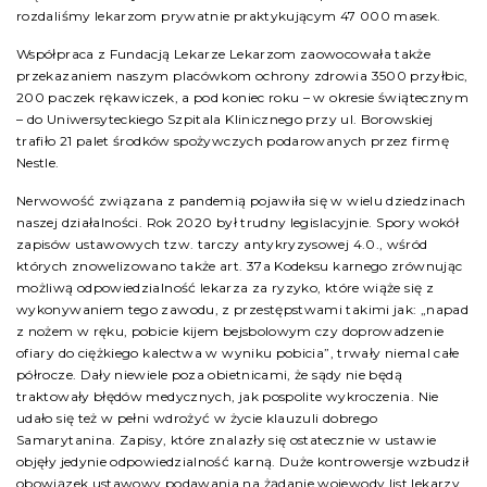
rozdaliśmy lekarzom prywatnie praktykującym 47 000 masek.
Współpraca z Fundacją Lekarze Lekarzom zaowocowała także
przekazaniem naszym placówkom ochrony zdrowia 3500 przyłbic,
200 paczek rękawiczek, a pod koniec roku – w okresie świątecznym
– do Uniwersyteckiego Szpitala Klinicznego przy ul. Borowskiej
trafiło 21 palet środków spożywczych podarowanych przez firmę
Nestle.
Nerwowość związana z pandemią pojawiła się w wielu dziedzinach
naszej działalności. Rok 2020 był trudny legislacyjnie. Spory wokół
zapisów ustawowych tzw. tarczy antykryzysowej 4.0., wśród
których znowelizowano także art. 37a Kodeksu karnego zrównując
możliwą odpowiedzialność lekarza za ryzyko, które wiąże się z
wykonywaniem tego zawodu, z przestępstwami takimi jak: „napad
z nożem w ręku, pobicie kijem bejsbolowym czy doprowadzenie
ofiary do ciężkiego kalectwa w wyniku pobicia”, trwały niemal całe
półrocze. Dały niewiele poza obietnicami, że sądy nie będą
traktowały błędów medycznych, jak pospolite wykroczenia. Nie
udało się też w pełni wdrożyć w życie klauzuli dobrego
Samarytanina. Zapisy, które znalazły się ostatecznie w ustawie
objęły jedynie odpowiedzialność karną. Duże kontrowersje wzbudził
obowiązek ustawowy podawania na żądanie wojewody list lekarzy