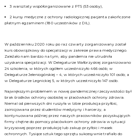
3 warsztaty współorganizowane z PTS (53 osoby),
2 kursy medyczne z ochrony radiologicznej pacjenta zakończone
płatnym egzaminem (180 uczestników z DIL).
W październiku 2020 roku po raz czwarty zorganizowany został
kurs obowiązkowy do specjalizacji w zakresie prawa medycznego.
Zależało nam bardzo na tym, aby pandemia nie utrudniła
uzyskania specjalizacji. W Delegaturze Wałbrzyskiej zorganizowano
24 szkolenia, w których ogółem uczestniczyło 466 osób; w
Delegaturze Jeleniogórskiej – 4, w których uczestniczyło 101 osób; a
w Delegaturze Legnickiej 5, w których uczestniczyło 147 osób.
Największym problemem w nowej pandemicznej rzeczywistości był
brak środków ochrony osobistej w placówkach ochrony zdrowia.
Niemal od pierwszych dni ruszyła w Izbie produkcja przyłbic,
zainicjowana przez studentów medycyny i harcerzy, a
kontynuowana później przez naszych pracowników pozyskujących
firmy chętne do pomocy placówkom ochrony zdrowia w sytuacji
kryzysowej poprzez produkcję lub zakup przyłbic i masek
ochronnych. Tysiące sztuk tego sprzętu sukcesywnie trafiało do