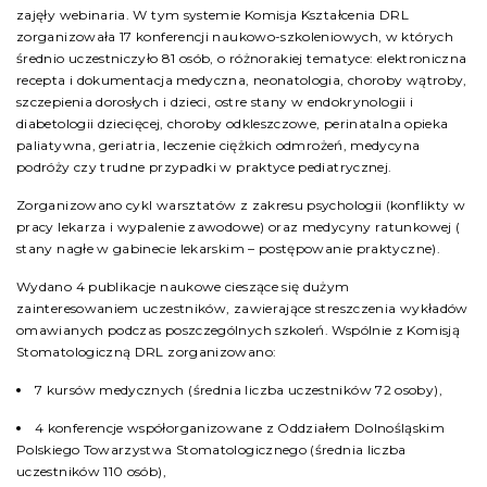
zajęły webinaria. W tym systemie Komisja Kształcenia DRL
zorganizowała 17 konferencji naukowo-szkoleniowych, w których
średnio uczestniczyło 81 osób, o różnorakiej tematyce: elektroniczna
recepta i dokumentacja medyczna, neonatologia, choroby wątroby,
szczepienia dorosłych i dzieci, ostre stany w endokrynologii i
diabetologii dziecięcej, choroby odkleszczowe, perinatalna opieka
paliatywna, geriatria, leczenie ciężkich odmrożeń, medycyna
podróży czy trudne przypadki w praktyce pediatrycznej.
Zorganizowano cykl warsztatów z zakresu psychologii (konflikty w
pracy lekarza i wypalenie zawodowe) oraz medycyny ratunkowej (
stany nagłe w gabinecie lekarskim – postępowanie praktyczne).
Wydano 4 publikacje naukowe cieszące się dużym
zainteresowaniem uczestników, zawierające streszczenia wykładów
omawianych podczas poszczególnych szkoleń. Wspólnie z Komisją
Stomatologiczną DRL zorganizowano:
7 kursów medycznych (średnia liczba uczestników 72 osoby),
4 konferencje współorganizowane z Oddziałem Dolnośląskim
Polskiego Towarzystwa Stomatologicznego (średnia liczba
uczestników 110 osób),