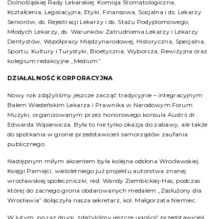
Dolnośląskiej Rady Lekarskiej: Komisja Stomatologiczna,
Kształcenia, Legislacyjna, Etyki, Finansowa, Socjalna i ds. Lekarzy
Seniorów, ds. Rejestracji Lekarzy i ds. Stażu Podyplomowego,
Młodych Lekarzy, ds. Warunków Zatrudnienia Lekarzy i Lekarzy
Dentystów, Współpracy Międzynarodowej, Historyczna, Specjalna,
Sportu, Kultury i Turystyki, Bioetyczna, Wyborcza, Rewizyjna oraz
kolegium redakcyjne „Medium”.
DZIAŁALNOŚĆ KORPORACYJNA
Nowy rok zdążyliśmy jeszcze zacząć tradycyjnie – integracyjnym
Balem Wiedeńskim Lekarza i Prawnika w Narodowym Forum
Muzyki, organizowanym przez honorowego konsula Austrii dr.
Edwarda Wąsiewicza. Była to nie tylko okazja do zabawy, ale także
do spotkania w gronie przedstawicieli samorządów zaufania
publicznego.
Następnym miłym akcentem była kolejna odsłona Wrocławskiej
Księgi Pamięci, wieloletniego już projektu autorstwa znanej
wrocławskiej społeczniczki, red. Wandy Ziembickiej-Has, podczas
której do zacnego grona obdarowanych medalem „Zasłużony dla
Wrocławia” dołączyła nasza sekretarz, kol. Małgorzata Niemiec.
W lutym, po raz drugi, zdążyliśmy jeszcze ugościć przedstawicieli