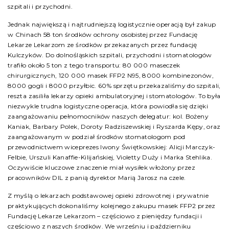
szpitali i przychodni.
Jednak największą i najtrudniejszą logistycznie operacją był zakup
w Chinach 58 ton środków ochrony osobistej przez Fundację
Lekarze Lekarzom ze środków przekazanych przez fundację
Kulczyków. Do dolnośląskich szpitali, przychodni i stomatologów
trafiło około 5 ton z tego transportu: 80 000 maseczek
chirurgicznych, 120 000 masek FFP2 N95, 8000 kombinezonów,
8000 gogli i 8000 przyłbic. 60% sprzętu przekazaliśmy do szpitali,
reszta zasiliła lekarzy opieki ambulatoryjnej i stomatologów. To była
niezwykle trudna logistyczne operacja, która powiodła się dzięki
zaangażowaniu pełnomocników naszych delegatur: kol. Bożeny
Kaniak, Barbary Polek, Doroty Radziszewskiej i Ryszarda Kępy, oraz
zaangażowanym w podział środków stomatologom pod
przewodnictwem wiceprezes Iwony Świętkowskiej: Alicji Marczyk-
Felbie, Urszuli Kanaffie-Kilijańskiej, Violetty Duży i Marka Stehlika.
Oczywiście kluczowe znaczenie miał wysiłek włożony przez
pracowników DIL z panią dyrektor Marią Jarosz na czele.
Z myślą o lekarzach podstawowej opieki zdrowotnej i prywatnie
praktykujących dokonaliśmy kolejnego zakupu masek FFP2 przez
Fundację Lekarze Lekarzom – częściowo z pieniędzy fundacji i
częściowo z naszych środków. We wrześniu i październiku