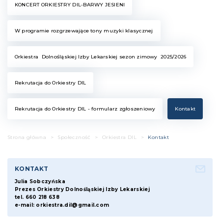
KONCERT ORKIESTRY DIL-BARWY JESIENI
W programie rozgrzewające tony muzyki klasycznej
Orkiestra Dolnośląskiej Izby Lekarskiej sezon zimowy 2025/2026
Rekrutacja do Orkiestry DIL
Rekrutacja do Orkiestry DIL - formularz zgłoszeniowy
Kontakt
Strona główna
>
Społeczność
>
Orkiestra DIL
>
Kontakt
KONTAKT
Julia Sobczyńska
Prezes Orkiestry Dolnośląskiej Izby Lekarskiej
tel. 660 218 638
e-mail:
orkiestra.dil@gmail.com