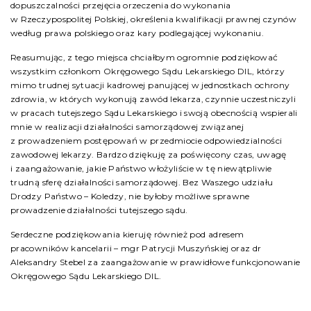
dopuszczalności przejęcia orzeczenia do wykonania
w Rzeczypospolitej Polskiej, określenia kwalifikacji prawnej czynów
według prawa polskiego oraz kary podlegającej wykonaniu.
Reasumując, z tego miejsca chciałbym ogromnie podziękować
wszystkim członkom Okręgowego Sądu Lekarskiego DIL, którzy
mimo trudnej sytuacji kadrowej panującej w jednostkach ochrony
zdrowia, w których wykonują zawód lekarza, czynnie uczestniczyli
w pracach tutejszego Sądu Lekarskiego i swoją obecnością wspierali
mnie w realizacji działalności samorządowej związanej
z prowadzeniem postępowań w przedmiocie odpowiedzialności
zawodowej lekarzy. Bardzo dziękuję za poświęcony czas, uwagę
i zaangażowanie, jakie Państwo włożyliście w tę niewątpliwie
trudną sferę działalności samorządowej. Bez Waszego udziału
Drodzy Państwo – Koledzy, nie byłoby możliwe sprawne
prowadzenie działalności tutejszego sądu.
Serdeczne podziękowania kieruję również pod adresem
pracowników kancelarii – mgr Patrycji Muszyńskiej oraz dr
Aleksandry Stebel za zaangażowanie w prawidłowe funkcjonowanie
Okręgowego Sądu Lekarskiego DIL.