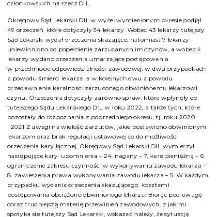
członkowskich na rzecz DIL.
Okręgowy Sąd Lekarski DIL w wyżej wymienionym okresie podjął
49 orzeczeń, które dotyczyły 54 lekarzy. Wobec 43 lekarzy tutejszy
Sąd Lekarski wydał orzeczenia skazujące, natomiast 7 lekarzy
uniewinniono od popełnienia zarzucanych im czynów, a wobec 4
lekarzy wydano orzeczenia umarzające postępowania
w przedmiocie odpowiedzialności zawodowej: w dwu przypadkach
z powodu śmierci lekarza, a w kolejnych dwu z powodu
przedawnienia karalności zarzuconego obwinionemu lekarzowi
czynu. Orzeczenia dotyczyły zarówno spraw, które wpłynęły do
tutejszego Sądu Lekarskiego DIL w roku 2022, a także tych, które
pozostały do rozpoznania z poprzedniego okresu, tj. roku 2020
i 2021 Z uwagi na wielość zarzutów, jakie postawiono obwinionym
lekarzom oraz brak regulacji ustawowej co do możliwości
orzeczenia kary łącznej, Okręgowy Sąd Lekarski DIL wymierzył
następujące kary: upomnienia – 24, nagany – 7, karę pieniężną – 6,
ograniczenie zakresu czynności w wykonywaniu zawodu lekarza –
8, zawieszenia prawa wykonywania zawodu lekarza – 5. W każdym
przypadku wydania orzeczenia skazującego, kosztami
postępowania obciążono obwinionego lekarza. Biorąc pod uwagę
coraz trudniejszą materię przewinień zawodowych, z jakimi
spotyka się tutejszy Sąd Lekarski, wskazać należy, że sytuacją