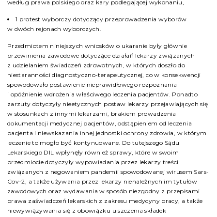
według prawa polskiego oraz kary podlegającej wykonaniu,
1 protest wyborczy dotyczący przeprowadzenia wyborów
w dwóch rejonach wyborczych.
Przedmiotem niniejszych wniosków o ukaranie były głównie
przewinienia zawodowe dotyczące działań lekarzy związanych
z udzielaniem świadczeń zdrowotnych, w których doszło do
niestaranności diagnostyczno-terapeutycznej, co w konsekwencji
spowodowało postawienie nieprawidłowego rozpoznania
i opóźnienie wdrożenia właściwego leczenia pacjentów. Ponadto
zarzuty dotyczyły nieetycznych postaw lekarzy przejawiających się
w stosunkach z innymi lekarzami, brakiem prowadzenia
dokumentacji medycznej pacjentów, odstąpieniem od leczenia
pacjenta i niewskazania innej jednostki ochrony zdrowia, w którym
leczenie to mogło być kontynuowane. Do tutejszego Sądu
Lekarskiego DIL wpłynęły również sprawy, które w swoim
przedmiocie dotyczyły wypowiadania przez lekarzy treści
związanych z negowaniem pandemii spowodowanej wirusem Sars-
Cov-2, a także używania przez lekarzy nienależnych im tytułów
zawodowych oraz wydawania w sposób niezgodny z przepisami
prawa zaświadczeń lekarskich z zakresu medycyny pracy, a także
niewywiązywania się z obowiązku uiszczenia składek