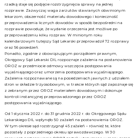
rzadką staje się podjęcie rozstrzygnięcia sprawy na jednej
rozprawie. Zazwyczaj waga zarzutów stawianych obwinionym
lekarzom, obszerność materiału dowodowego i konieczność
przeprowadzenia licznych dowodów w sposób bezpośredni na
rozprawie powoduje, że wydanie orzeczenia jest możliwe po
przeprowadzeniu kilku rozpraw. W minionym roku
kalendarzowym tutejszy Sąd Lekarski przeprowadził 72 rozprawy
oraz 56 posiedzeń.
Ponadto, zgodnie z obowiązującym porządkiem prawnym,
Okręgowy Sąd Lekarski DIL rozpoznaje zażalenia na postanowienia
OROZ w przedmiocie odmowy wszczęcia postępowania
wyjaśniającego oraz umorzenia postępowania wyjaśniającego.
Zażalenia rozpoznawane są na posiedzeniach jawnych z udziałem
stron w składzie trzyosobowym, w trakcie których sąd zapoznaje się
z zebranym przez OROZ materiałem dowodowym i dokonuje
kontroli instancyjnej przeprowadzonego przez OROZ
postępowania wyjaśniającego.
Od 1 stycznia 2022 r. do 31 grudnia 2022 r. do Okręgowego Sądu
Lekarskiego DIL wpłynęło 50 zażaleń na postanowienia OROZ.
W tym okresie sąd rozstrzygnął 45 zażaleń – również te, które
pozostały z poprzedniego okresu sprawozdawczego. W 30