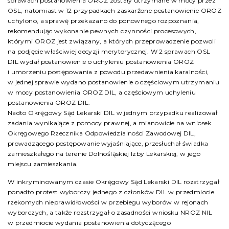
sprawach postanowienia OROZ zostały utrzymane w mocy przez
OSL, natomiast w 12 przypadkach zaskarżone postanowienie OROZ
uchylono, a sprawę przekazano do ponownego rozpoznania,
rekomendując wykonanie pewnych czynności procesowych,
którymi OROZ jest związany, a których przeprowadzenie pozwoli
na podjęcie właściwiej decyzji merytorycznej. W 2 sprawach OSL
DIL wydał postanowienie o uchyleniu postanowienia OROZ
i umorzeniu postępowania z powodu przedawnienia karalności,
w jednej sprawie wydano postanowienie o częściowym utrzymaniu
w mocy postanowienia OROZ DIL, a częściowym uchyleniu
postanowienia OROZ DIL.
Nadto Okręgowy Sąd Lekarski DIL w jednym przypadku realizował
zadania wynikające z pomocy prawnej, a mianowicie na wniosek
Okręgowego Rzecznika Odpowiedzialności Zawodowej DIL,
prowadzącego postępowanie wyjaśniające, przesłuchał świadka
zamieszkałego na terenie Dolnośląskiej Izby Lekarskiej, w jego
miejscu zamieszkania.
W inkryminowanym czasie Okręgowy Sąd Lekarski DIL rozstrzygał
ponadto protest wyborczy jednego z członków DIL w przedmiocie
rzekomych nieprawidłowości w przebiegu wyborów w rejonach
wyborczych, a także rozstrzygał o zasadności wniosku NROZ NIL
w przedmiocie wydania postanowienia dotyczącego