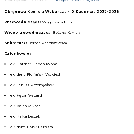
Strona główna
>
Wybory
>
Okręgowa Komisja Wyborcza
Okręgowa Komicja Wyborcza – IX Kadencja 2022-2026
Przewodnicząca:
Małgorzata Niemiec
Wiceprzewodnicząca:
Bożena Kaniak
Sekretarz:
Dorota Radziszewska
Członkowie:
lek. Dattner-Hapon Iwona
lek. dent. Florjański Wojciech
lek. Janusz Przemysław
lek. Kępa Ryszard
lek. Kolanko Jacek
lek. Pałka Leszek
lek. dent. Polek Barbara