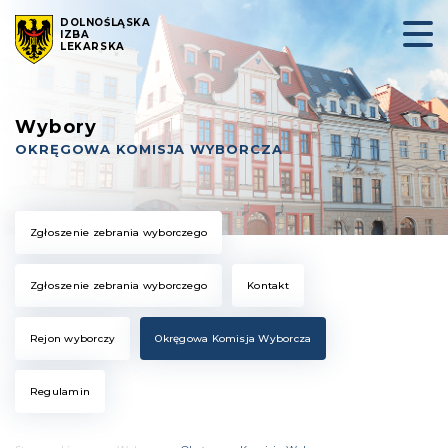
DOLNOŚLĄSKA
IZBA
LEKARSKA
Wybory
OKRĘGOWA KOMISJA WYBORCZA
Zgłoszenie zebrania wyborczego
Zgłoszenie zebrania wyborczego
Kontakt
Rejon wyborczy
Okręgowa Komisja Wyborcza
Regulamin