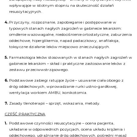
wpływające w istotnym stopniu na skuteczność działań
resuscytacyjnych.
Przyczyny, rozpoznanie, zapobieganie i postępowanie w
typowych stanach nagłych zagrożeń w gabinecie lekarskim:
omdlenie wazowagalne, niedociśnienie ortostatyczne, zaburzenia
oddechowe, hiperglikemia, napad padaczkowy, anafilaksja,
toksyczne działanie leków miejscowo znieczulających.
Farmakologia leków stosowanych w stanach nagłych zagrożeń w
gabinecie lekarskim – skład i praktyczne zastosowanie leków z
zestawu przeciwwstrząsowego.
Podstawowe zabiegi ratujące życie – usuwanie ciała obcego z
dróg oddechowych, wprowadzanie rurki ustno-gardłowej,
wentylacja workiem AMBU, konikotomia.
Zasady tlenoterapii – sprzęt, wskazania, metody.
CZĘŚĆ PRAKTYCZNA
Podstawowe czynności resuscytacyjne – ocena pacjenta,
układanie w odpowiednich pozycjach, ocena układu krążenia i
oddechowego, udrażnianie dróg oddechowych, pośredni masaż