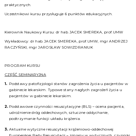
praktycznych.
Uczestnikowi kursu przysługuje 6 punktów edukacyjnych.
Kierownik Naukowy Kursu: dr hab.JACEK SMEREKA, prof.UMW
Wykładowcy: dr hab.JACEK SMEREKA, prof.UMW, mgr ANDRZEJ
RACZYŃSKI, mgr JAROSŁAW SOWIZDRANIUK
PROGRAM KURSU
CZĘŚĆ SEMINARYJNA
Podstawy patofizjologii stanów zagrożenia życia u pacjentów w
gabinecie lekarskim. Typowe stany nagłych zagrożeń życia u
pacjentów w gabinecie lekarskim.
Podstawowe czynności resuscytacyjne (BLS) – ocena pacjenta,
udrożnienie dróg oddechowych, sztuczne oddychanie,
podtrzymanie funkcji układu krążenia.
Aktualne wytyczne resuscytacji krążeniowo-oddechowej
Europejskiej Rady Resuscytacji – zmiany w wytycznych, czynniki