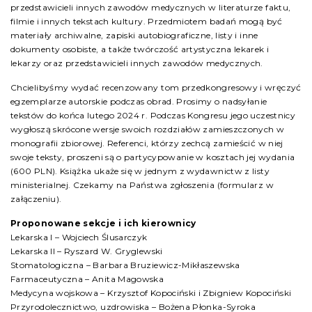
przedstawicieli innych zawodów medycznych w literaturze faktu,
filmie i innych tekstach kultury. Przedmiotem badań mogą być
materiały archiwalne, zapiski autobiograficzne, listy i inne
dokumenty osobiste, a także twórczość artystyczna lekarek i
lekarzy oraz przedstawicieli innych zawodów medycznych.
Chcielibyśmy wydać recenzowany tom przedkongresowy i wręczyć
egzemplarze autorskie podczas obrad. Prosimy o nadsyłanie
tekstów do końca lutego 2024 r. Podczas Kongresu jego uczestnicy
wygłoszą skrócone wersje swoich rozdziałów zamieszczonych w
monografii zbiorowej. Referenci, którzy zechcą zamieścić w niej
swoje teksty, proszeni są o partycypowanie w kosztach jej wydania
(600 PLN). Książka ukaże się w jednym z wydawnictw z listy
ministerialnej. Czekamy na Państwa zgłoszenia (formularz w
załączeniu).
Proponowane sekcje i ich kierownicy
Lekarska I – Wojciech Ślusarczyk
Lekarska II – Ryszard W. Gryglewski
Stomatologiczna – Barbara Bruziewicz-Mikłaszewska
Farmaceutyczna – Anita Magowska
Medycyna wojskowa – Krzysztof Kopociński i Zbigniew Kopociński
Przyrodolecznictwo, uzdrowiska – Bożena Płonka-Syroka