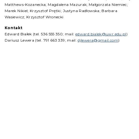
Matthews-Kozanecka; Magdalena Mazurak; Małgorzata Niemiec;
Marek Nikiel; Krzysztof Prętki; Justyna Radłowska; Barbara
Wasiewicz; Krzysztof Wronecki
Kontakt
Edward Białek (tel. 536 555 350; mail:
edward.bialek@uwr.edu.pl
)
Dariusz Lewera (tel. 791 663 339; mail:
djlewera@gmail.com
)