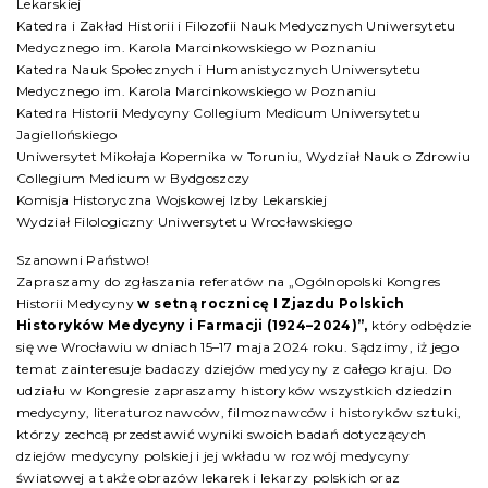
Lekarskiej
Katedra i Zakład Historii i Filozofii Nauk Medycznych Uniwersytetu
Medycznego im. Karola Marcinkowskiego w Poznaniu
Katedra Nauk Społecznych i Humanistycznych Uniwersytetu
Medycznego im. Karola Marcinkowskiego w Poznaniu
Katedra Historii Medycyny Collegium Medicum Uniwersytetu
Jagiellońskiego
Uniwersytet Mikołaja Kopernika w Toruniu, Wydział Nauk o Zdrowiu
Collegium Medicum w Bydgoszczy
Komisja Historyczna Wojskowej Izby Lekarskiej
Wydział Filologiczny Uniwersytetu Wrocławskiego
Szanowni Państwo!
Zapraszamy do zgłaszania referatów na „Ogólnopolski Kongres
Historii Medycyny
w setną
rocznicę I Zjazdu Polskich
Historyków Medycyny i Farmacji (1924–2024)”,
który odbędzie
się we Wrocławiu w dniach 15–17 maja 2024 roku. Sądzimy, iż jego
temat zainteresuje badaczy dziejów medycyny z całego kraju. Do
udziału w Kongresie zapraszamy historyków wszystkich dziedzin
medycyny, literaturoznawców, filmoznawców i historyków sztuki,
którzy zechcą przedstawić wyniki swoich badań dotyczących
dziejów medycyny polskiej i jej wkładu w rozwój medycyny
światowej a także obrazów lekarek i lekarzy polskich oraz