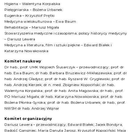
Higiena – Walentyna Korpalska
Pielęgniarska – Bożena Urbanek
Eugenika – Krzysztof Prętki
Medycyna wielokulturowa – Ewa Baum
Rehabilitacja – Mariusz Migała
Stowarzyszenia medyczne i czasopisma; polscy historycy medycyny
– Dariusz Lewera
Medycyna a literatura, film i sztuki piękne – Edward Białek i
Katarzyna Nowakowska
Komitet naukowy
Dr hab., prof. UMK Wojciech Ślusarczyk – przewodniczący; prof. dr
hab. Ewa Baum; dr hab. Barbara Bruziewicz-Mikłaszewska; prof. dr
hab. Andrzej Gładysz; prof. dr hab. Ryszard W. Gryglewski; prof. dr
hab. Andrzej Kierzek; dr n. med. Zbigniew Kopociński; dr hab.
Walentyna Korpalska; prof. dr hab. Anita Magowska; dr hab., prof.
PO Mariusz Migała; dr hab. Katarzyna Nowakowska; prof. dr hab.
Bożena Płonka-Syroka; prof. dr hab. Bożena Urbanek; dr hab., prof.
NWSM dr hab. Andrzej Wojnar
Komitet organizacyjny
Dariusz Lewera – przewodniczący; Edward Białek; Jacek Bondyra;
Radość Gansiniec; Maria Danuta Jarosz; Krzysztof Kopociński; Maja