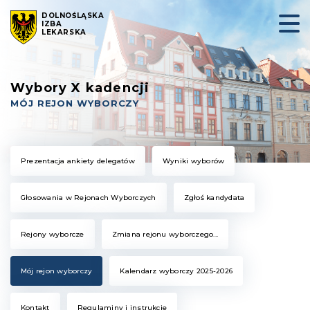
DOLNOŚLĄSKA
IZBA
LEKARSKA
Wybory X kadencji
MÓJ REJON WYBORCZY
Prezentacja ankiety delegatów
Wyniki wyborów
Głosowania w Rejonach Wyborczych
Zgłoś kandydata
Rejony wyborcze
Zmiana rejonu wyborczego...
Mój rejon wyborczy
Kalendarz wyborczy 2025-2026
Kontakt
Regulaminy i instrukcje