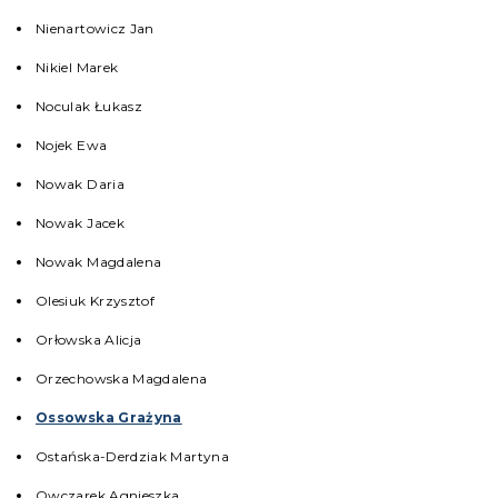
Nienartowicz Jan
Nikiel Marek
Noculak Łukasz
Nojek Ewa
Nowak Daria
Nowak Jacek
Nowak Magdalena
Olesiuk Krzysztof
Orłowska Alicja
Orzechowska Magdalena
Ossowska Grażyna
Ostańska-Derdziak Martyna
Owczarek Agnieszka