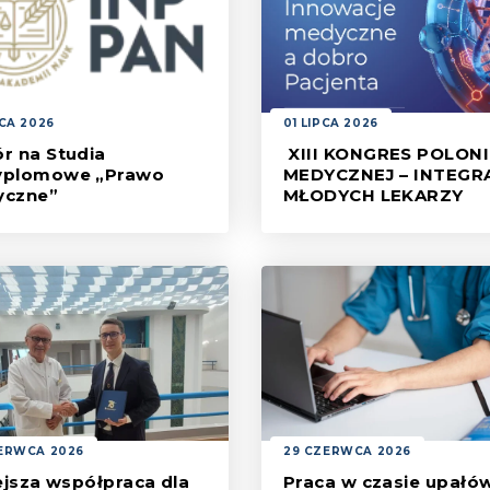
PCA 2026
01 LIPCA 2026
r na Studia
XIII KONGRES POLONI
yplomowe „Prawo
MEDYCZNEJ – INTEGR
yczne”
MŁODYCH LEKARZY
am Studiów obejmuje 174
Serdecznie zapraszamy do
ny dydaktyczne, co
udziału w Imprezie Integrac
iwia przedstawienie
Młodych Medyków, która
kiego spektrum zagadnień.
odbędzie się w ramach wy
towarzyszących XIII Kongre
Polonii Medyczne.
ERWCA 2026
29 CZERWCA 2026
iejsza współpraca dla
Praca w czasie upałów