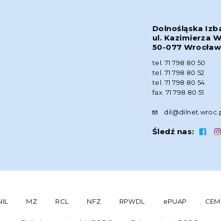
Dolnośląska Izb
ul. Kazimierza W
50-077 Wrocła
tel. 71 798 80 50
tel. 71 798 80 52
tel. 71 798 80 54
fax. 71 798 80 51
dil@dilnet.wroc.
Śledź nas:
NIL
MZ
RCL
NFZ
RPWDL
ePUAP
CEM