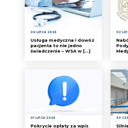
06 LIPCA 2026
02 LI
Usługa medyczna i dowóz
Nabó
pacjenta to nie jedno
Pod
świadczenie – WSA w [...]
Med
Wyrok WSA w Warszawie z 29
Progr
maja 2026 r., sygn. III SA/Wa
godzi
2001/25
umożl
szero
01 LIPCA 2026
30 CZ
Pokrycie opłaty za wpis
Siln