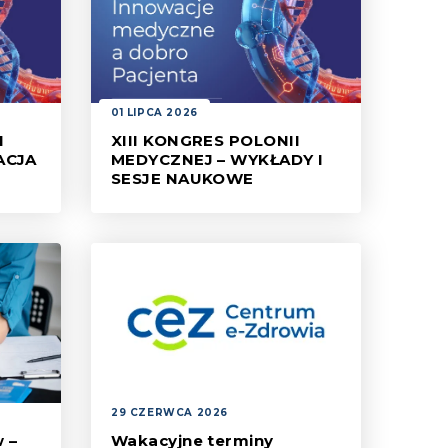
01 LIPCA 2026
I
XIII KONGRES POLONII
ACJA
MEDYCZNEJ – WYKŁADY I
SESJE NAUKOWE
Serdecznie zapraszamy do
yjnej
udziału w XIII Kongresie Polonii
Medycznej, który odbędzie się
darzeń
we Wrocławiu.
sowi
29 CZERWCA 2026
 –
Wakacyjne terminy