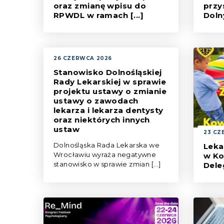
oraz zmianę wpisu do
przy
RPWDL w ramach [...]
Doln
Podczas posiedzenia 25 czerwca
Preze
2026 r. Dolnośląska Rada
Lekars
Lekarska we Wrocławiu podjęła
spotk
26 CZERWCA 2026
Uchwałę 129/2026 w sprawie
Uniwe
zaliczenia części opłaty z tytułu
Piastó
Stanowisko Dolnośląskiej
składki członkowskiej uiszczonej
Piotr
Rady Lekarskiej w sprawie
przez lekarzy, lekarzy dentystów
projektu ustawy o zmianie
zamierzających wykonywać lub
ustawy o zawodach
wykonujących zawód w ramach
lekarza i lekarza dentysty
działalności leczniczej na poczet
oraz niektórych innych
opłaty…
ustaw
23 CZ
Dolnośląska Rada Lekarska we
Leka
Wrocławiu wyraża negatywne
w Ko
stanowisko w sprawie zmian [...]
Dele
Komis
Dolnoś
serde
Dzień
skier