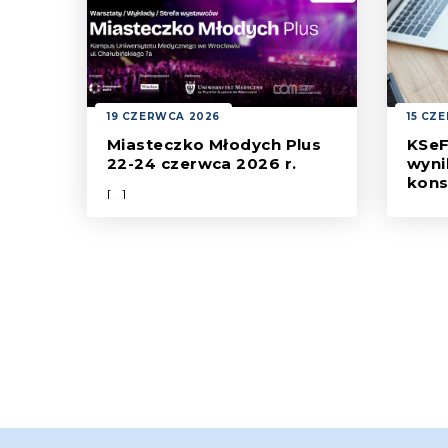
będąc
Zapra
całe 
inform
05.07.
16.00
19 CZERWCA 2026
15 CZ
Bawia
Miasteczko Młodych Plus
KSeF
22-24 czerwca 2026 r.
wyni
kons
[...]
Minis
przep
przed
bizne
podat
plano
Krajo