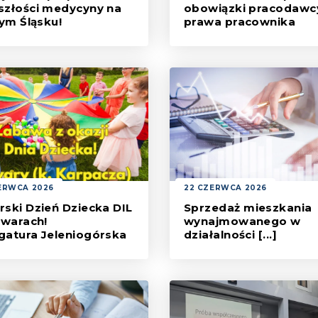
szłości medycyny na
obowiązki pracodawcy
ym Śląsku!
prawa pracownika
s Dolnośląskiej Rady
Letnie upały to wyzwanie n
kiej, Wojciech Florjański,
tylko dla nas w życiu prywa
ał się z Rektorem
ale i w środowisku zawodo
rsytet Medyczny im.
w Śląskich we prof. dr. hab.
em Ponikowskim.
ERWCA 2026
22 CZERWCA 2026
rski Dzień Dziecka DIL
Sprzedaż mieszkania
warach!
wynajmowanego w
gatura Jeleniogórska
działalności [...]
ja Młodych Lekarzy
W praktyce przedsiębiorcy
ląskiej Izby Lekarskiej
często osiągają przychody 
cznie zaprasza na Lekarski
najmu nieruchomości. Nie
 Dziecka. Wydarzenie
zawsze jednak wynajmowa
owane jest do dzieci lekarzy
lokale stanowią składniki m