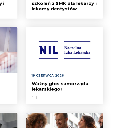
 i
szkoleń z SMK dla lekarzy i
lekarzy dentystów
ie
Z przyjemnością informujemy, że
tnym,
w okresie wakacyjnym – w
wym.
czerwcu, lipcu i sierpniu –
Akademia Centrum e‑Zdrowia
uruchamia kolejne, bezpłatne
szkolenia z obsługi Systemu
Monitorowania Kształcenia
Pracowników Medycznych (SMK).
19 CZERWCA 2026
Ważny głos samorządu
lekarskiego!
[...]
z
ne
ajątku