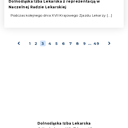
Dolnośląska Izba Lekarska z reprezentacją w
Naczelnej Radzie Lekarskiej
Podczas kolejnego dnia XVll Krajowego Zjazdu Lekarzy [...]
1
2
3
4
5
6
7
8
9
…
49
Dolnośląska Izba Lekarska