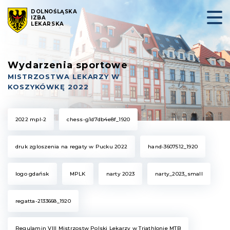
DOLNOŚLĄSKA
IZBA
LEKARSKA
Wydarzenia sportowe
MISTRZOSTWA LEKARZY W
KOSZYKÓWKĘ 2022
2022 mpl-2
chess-g1d7db4e8f_1920
druk zgloszenia na regaty w Pucku 2022
hand-3607512_1920
logo gdańsk
MPLK
narty 2023
narty_2023_small
regatta-2133668_1920
Regulamin VIII Mistrzostw Polski Lekarzy w Triathlonie MTB